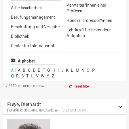
option
Verwalter*innen einer
Arbeitssicherheit
Professur
Berufungsmanagement
Honorarprofessor*innen
Beschaffung und Vergabe
Lehrkraft für besondere
Aufgaben
Bibliothek
Mitarbeiter*innen
Center for International
Mobility
Lehrbeauftragte
Center for International
Alphabet
Gastwissenschaftler*innen
Students
All
A
B
C
D
E
F
G
H
I
J
K
L
M
N
O
P
Professor*innen im
Q
R
S
T
U
V
W
Y
Z
Chancengerechtigkeit
Ruhestand
eLearning Competence
1 / 2650
entries are shown
Reset filter
Center
EU-Büro
Freye, Diethardt
Fakultät Wirtschafts- und Sozialwissenschaften
Professor*innen
Fakultät
Agrarwissenschaften und
Landschaftsarchitektur