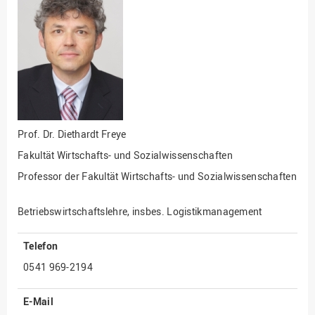
Fakultät
Ingenieurwissenschaften
und Informatik
Fakultät Management,
Kultur und Technik
Fakultät Wirtschafts- und
Sozialwissenschaften
Finanzen
Prof. Dr.
Diethardt Freye
Fakultät Wirtschafts- und Sozialwissenschaften
Forschung, Kooperation,
Drittmittel
Professor der Fakultät Wirtschafts- und Sozialwissenschaften
Gebäude und Technik
Betriebswirtschaftslehre, insbes. Logistikmanagement
Gesellschaftliches
Engagement
Telefon
Gleichstellungsbüro
0541 969-2194
Hochschulleitung
Hochschulplanung/-
E-Mail
strategie