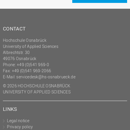
(PMO)
Prozessmanagement
Recht
CONTACT
Science to Business GmbH
Hochschule Osnabrück
Studierendensekretariat
University of Applied Sciences
Albrechtstr. 30
Studium und Lehre
49076 Osnabrück
Transfer- und
Phone: +49 (0)541 969-0
Innovationsmanagement
Fax: +49 (0)541 969-2066
E-Mail:
servicedesk@hs-osnabrueck.de
© 2026 HOCHSCHULE OSNABRÜCK
UNIVERSITY OF APPLIED SCIENCES
LINKS
Legal notice
Privacy policy