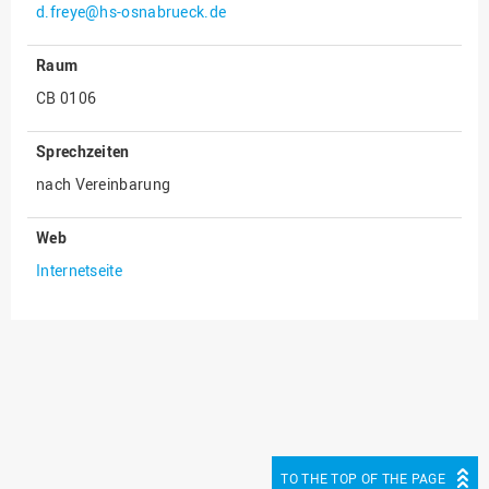
d.freye@hs-osnabrueck.de
Innenrevision
Raum
Institut für Musik
CB 0106
IT Service Center
Kommunikation und
Sprechzeiten
Marketing
nach Vereinbarung
LearningCenter
Nachhaltigkeit
Web
Internetseite
Personal
Personalentwicklung
Personalrat
Präsidialbüro
Professional School
Projekte des Präsidiums
TO THE TOP OF THE PAGE
Projektmanagement Office