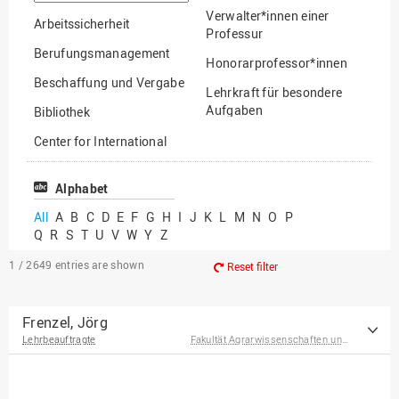
option
Verwalter*innen einer
Arbeitssicherheit
Professur
Berufungsmanagement
Honorarprofessor*innen
Beschaffung und Vergabe
Lehrkraft für besondere
Aufgaben
Bibliothek
Mitarbeiter*innen
Center for International
Mobility
Lehrbeauftragte
Center for International
Alphabet
Gastwissenschaftler*innen
Students
All
A
B
C
D
E
F
G
H
I
J
K
L
M
N
O
P
Professor*innen im
Q
R
S
T
U
V
W
Y
Z
Chancengerechtigkeit
Ruhestand
eLearning Competence
1 / 2649
entries are shown
Reset filter
Center
EU-Büro
Frenzel, Jörg
Lehrbeauftragte
Fakultät Agrarwissenschaften und Landschaftsarchitektur
Fakultät
Agrarwissenschaften und
Landschaftsarchitektur