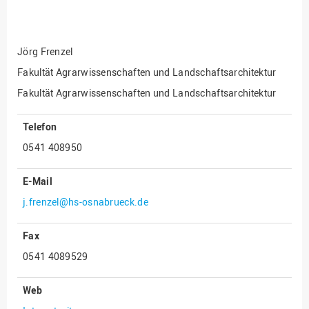
Fakultät
Ingenieurwissenschaften
und Informatik
Jörg Frenzel
Fakultät Management,
Kultur und Technik
Fakultät Agrarwissenschaften und Landschaftsarchitektur
Fakultät Agrarwissenschaften und Landschaftsarchitektur
Fakultät Wirtschafts- und
Sozialwissenschaften
Telefon
Finanzen
0541 408950
Forschung, Kooperation,
Drittmittel
E-Mail
Gebäude und Technik
j.frenzel@hs-osnabrueck.de
Gesellschaftliches
Engagement
Fax
Gleichstellungsbüro
0541 4089529
Hochschulleitung
Web
Hochschulplanung/-
strategie