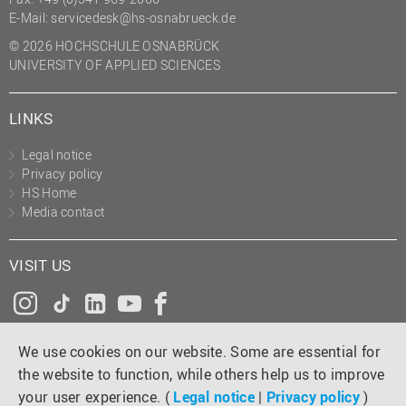
(PMO)
E-Mail:
servicedesk@hs-osnabrueck.de
© 2026 HOCHSCHULE OSNABRÜCK
Prozessmanagement
UNIVERSITY OF APPLIED SCIENCES
Recht
Science to Business GmbH
LINKS
Studierendensekretariat
Legal notice
Studium und Lehre
Privacy policy
HS Home
Transfer- und
Media contact
Innovationsmanagement
VISIT US
Instagram
Tiktok
LinkedIn
YouTube
Facebook
We use cookies on our website. Some are essential for
the website to function, while others help us to improve
your user experience. (
Legal notice
|
Privacy policy
)