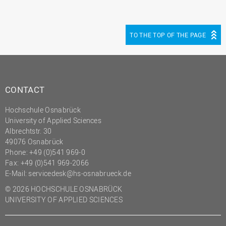
(PMO)
Prozessmanagement
TO THE TOP OF THE PAGE
Recht
Science to Business GmbH
Studierendensekretariat
CONTACT
Studium und Lehre
Transfer- und
Hochschule Osnabrück
Innovationsmanagement
University of Applied Sciences
Albrechtstr. 30
49076 Osnabrück
Phone: +49 (0)541 969-0
Fax: +49 (0)541 969-2066
E-Mail:
servicedesk@hs-osnabrueck.de
© 2026 HOCHSCHULE OSNABRÜCK
UNIVERSITY OF APPLIED SCIENCES