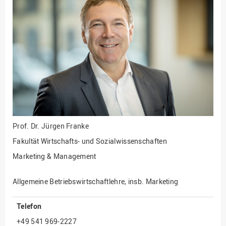
Fakultät
Ingenieurwissenschaften
und Informatik
Fakultät Management,
Kultur und Technik
Fakultät Wirtschafts- und
Sozialwissenschaften
Finanzen
Forschung, Kooperation,
Drittmittel
Prof. Dr.
Jürgen Franke
Gebäude und Technik
Fakultät Wirtschafts- und Sozialwissenschaften
Gesellschaftliches
Marketing & Management
Engagement
Gleichstellungsbüro
Allgemeine Betriebswirtschaftlehre, insb. Marketing
Hochschulleitung
Telefon
Hochschulplanung/-
+49 541 969-2227
strategie