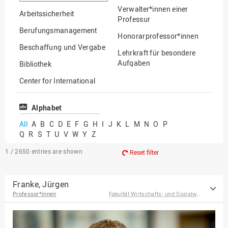
option
Verwalter*innen einer
Arbeitssicherheit
Professur
Berufungsmanagement
Honorarprofessor*innen
Beschaffung und Vergabe
Lehrkraft für besondere
Aufgaben
Bibliothek
Mitarbeiter*innen
Center for International
Mobility
Lehrbeauftragte
Center for International
Alphabet
Gastwissenschaftler*innen
Students
All
A
B
C
D
E
F
G
H
I
J
K
L
M
N
O
P
Professor*innen im
Q
R
S
T
U
V
W
Y
Z
Chancengerechtigkeit
Ruhestand
eLearning Competence
1 / 2650
entries are shown
Reset filter
Center
EU-Büro
Franke, Jürgen
Professor*innen
Fakultät Wirtschafts- und Sozialwissenschaften
Fakultät
Agrarwissenschaften und
Landschaftsarchitektur