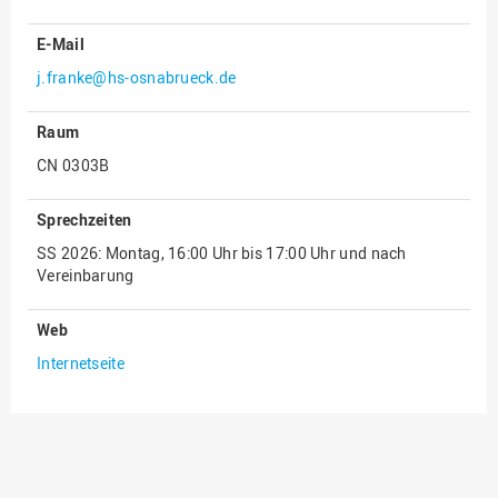
Innenrevision
E-Mail
Institut für Musik
j.franke@hs-osnabrueck.de
IT Service Center
Raum
Kommunikation und
CN 0303B
Marketing
LearningCenter
Sprechzeiten
Nachhaltigkeit
SS 2026: Montag, 16:00 Uhr bis 17:00 Uhr und nach
Vereinbarung
Personal
Personalentwicklung
Web
Personalrat
Internetseite
Präsidialbüro
Professional School
Projekte des Präsidiums
Projektmanagement Office