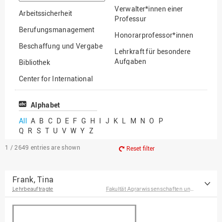
option
Verwalter*innen einer
Arbeitssicherheit
Professur
Berufungsmanagement
Honorarprofessor*innen
Beschaffung und Vergabe
Lehrkraft für besondere
Aufgaben
Bibliothek
Mitarbeiter*innen
Center for International
Mobility
Lehrbeauftragte
Center for International
Alphabet
Gastwissenschaftler*innen
Students
All
A
B
C
D
E
F
G
H
I
J
K
L
M
N
O
P
Professor*innen im
Q
R
S
T
U
V
W
Y
Z
Chancengerechtigkeit
Ruhestand
eLearning Competence
1 / 2649
entries are shown
Reset filter
Center
EU-Büro
Frank, Tina
Lehrbeauftragte
Fakultät Agrarwissenschaften und Landschaftsarchitektur
Fakultät
Agrarwissenschaften und
Landschaftsarchitektur