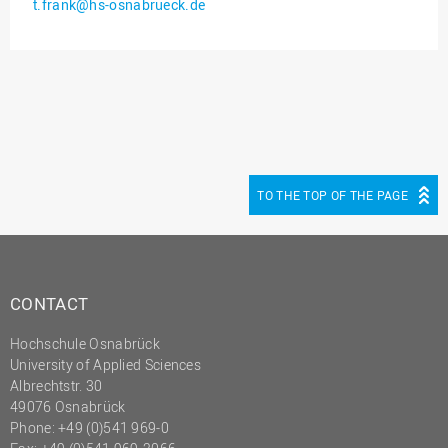
t.frank@hs-osnabrueck.de
Innenrevision
Institut für Musik
IT Service Center
Kommunikation und
Marketing
LearningCenter
TO THE TOP OF THE PAGE
Nachhaltigkeit
Personal
Personalentwicklung
CONTACT
Personalrat
Hochschule Osnabrück
Präsidialbüro
University of Applied Sciences
Professional School
Albrechtstr. 30
49076 Osnabrück
Projekte des Präsidiums
Phone: +49 (0)541 969-0
Projektmanagement Office