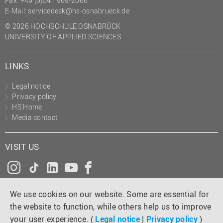
Fax: +49 (0)541 969-2066
(PMO)
E-Mail:
servicedesk@hs-osnabrueck.de
Prozessmanagement
© 2026 HOCHSCHULE OSNABRÜCK
UNIVERSITY OF APPLIED SCIENCES
Recht
Science to Business GmbH
LINKS
Studierendensekretariat
Legal notice
Studium und Lehre
Privacy policy
HS Home
Transfer- und
Media contact
Innovationsmanagement
VISIT US
Instagram
Tiktok
LinkedIn
YouTube
Facebook
We use cookies on our website. Some are essential for
the website to function, while others help us to improve
your user experience. (
Legal notice
|
Privacy policy
)