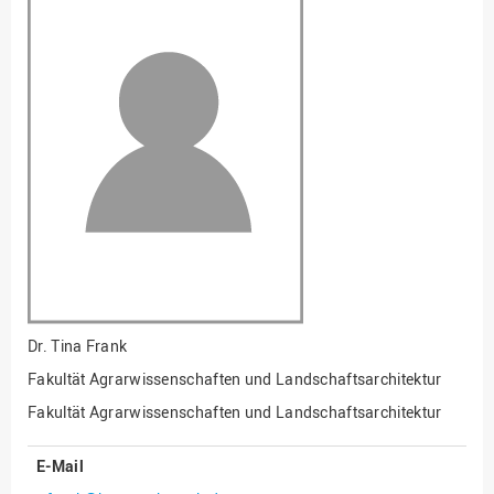
Fakultät
Ingenieurwissenschaften
und Informatik
Fakultät Management,
Kultur und Technik
Fakultät Wirtschafts- und
Sozialwissenschaften
Finanzen
Forschung, Kooperation,
Drittmittel
Gebäude und Technik
Gesellschaftliches
Dr.
Tina Frank
Engagement
Fakultät Agrarwissenschaften und Landschaftsarchitektur
Gleichstellungsbüro
Fakultät Agrarwissenschaften und Landschaftsarchitektur
Hochschulleitung
E-Mail
Hochschulplanung/-
strategie