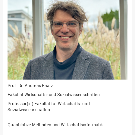
Fakultät
Ingenieurwissenschaften
und Informatik
Fakultät Management,
Kultur und Technik
Fakultät Wirtschafts- und
Sozialwissenschaften
Finanzen
Forschung, Kooperation,
Drittmittel
Gebäude und Technik
Prof. Dr.
Andreas Faatz
Gesellschaftliches
Fakultät Wirtschafts- und Sozialwissenschaften
Engagement
Professor(in) Fakultät für Wirtschafts- und
Gleichstellungsbüro
Sozialwissenschaften
Hochschulleitung
Quantitative Methoden und Wirtschaftsinformatik
Hochschulplanung/-
strategie