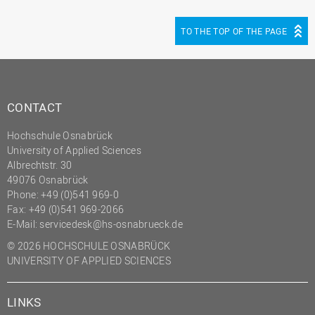
(PMO)
TO THE TOP OF THE PAGE
Prozessmanagement
Recht
Science to Business GmbH
CONTACT
Studierendensekretariat
Studium und Lehre
Hochschule Osnabrück
University of Applied Sciences
Transfer- und
Albrechtstr. 30
Innovationsmanagement
49076 Osnabrück
Phone: +49 (0)541 969-0
Fax: +49 (0)541 969-2066
E-Mail:
servicedesk@hs-osnabrueck.de
© 2026 HOCHSCHULE OSNABRÜCK
UNIVERSITY OF APPLIED SCIENCES
LINKS