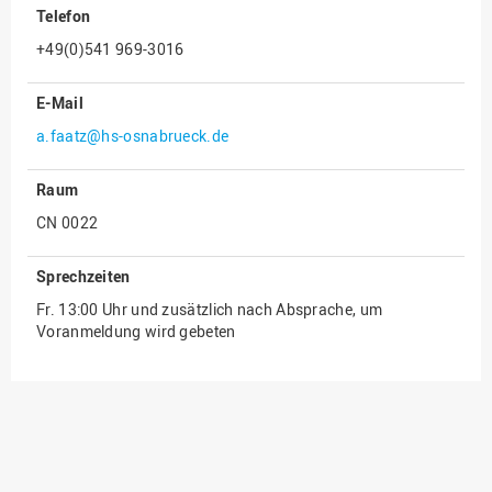
Telefon
Innenrevision
+49(0)541 969-3016
Institut für Musik
E-Mail
IT Service Center
a.faatz@hs-osnabrueck.de
Kommunikation und
Marketing
Raum
LearningCenter
CN 0022
Nachhaltigkeit
Personal
Sprechzeiten
Fr. 13:00 Uhr und zusätzlich nach Absprache, um
Personalentwicklung
Voranmeldung wird gebeten
Personalrat
Präsidialbüro
Professional School
Projekte des Präsidiums
Projektmanagement Office