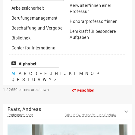
option
Verwalter*innen einer
Arbeitssicherheit
Professur
Berufungsmanagement
Honorarprofessor*innen
Beschaffung und Vergabe
Lehrkraft für besondere
Aufgaben
Bibliothek
Mitarbeiter*innen
Center for International
Mobility
Lehrbeauftragte
Center for International
Alphabet
Gastwissenschaftler*innen
Students
All
A
B
C
D
E
F
G
H
I
J
K
L
M
N
O
P
Professor*innen im
Q
R
S
T
U
V
W
Y
Z
Chancengerechtigkeit
Ruhestand
eLearning Competence
1 / 2650
entries are shown
Reset filter
Center
EU-Büro
Faatz, Andreas
Professor*innen
Fakultät Wirtschafts- und Sozialwissenschaften
Fakultät
Agrarwissenschaften und
Landschaftsarchitektur