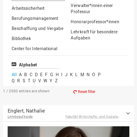
option
Verwalter*innen einer
Arbeitssicherheit
Professur
Berufungsmanagement
Honorarprofessor*innen
Beschaffung und Vergabe
Lehrkraft für besondere
Aufgaben
Bibliothek
Mitarbeiter*innen
Center for International
Mobility
Lehrbeauftragte
Center for International
Alphabet
Gastwissenschaftler*innen
Students
All
A
B
C
D
E
F
G
H
I
J
K
L
M
N
O
P
Professor*innen im
Q
R
S
T
U
V
W
Y
Z
Chancengerechtigkeit
Ruhestand
eLearning Competence
1 / 2650
entries are shown
Reset filter
Center
EU-Büro
Englert, Nathalie
Lehrbeauftragte
Fakultät Wirtschafts- und Sozialwissenschaften
Fakultät
Agrarwissenschaften und
Landschaftsarchitektur