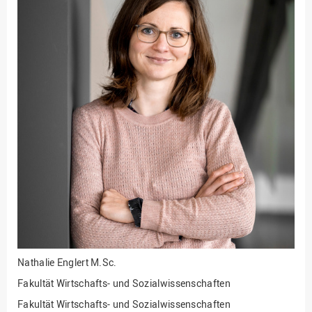
Fakultät
Ingenieurwissenschaften
und Informatik
Fakultät Management,
Kultur und Technik
Fakultät Wirtschafts- und
Sozialwissenschaften
Finanzen
Forschung, Kooperation,
Drittmittel
Gebäude und Technik
Gesellschaftliches
Engagement
Gleichstellungsbüro
Nathalie Englert
M.Sc.
Hochschulleitung
Fakultät Wirtschafts- und Sozialwissenschaften
Hochschulplanung/-
Fakultät Wirtschafts- und Sozialwissenschaften
strategie