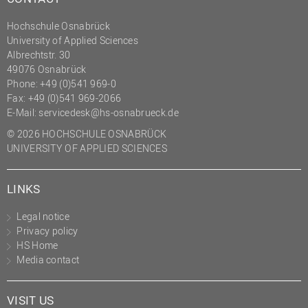
(PMO)
Hochschule Osnabrück
Prozessmanagement
University of Applied Sciences
Albrechtstr. 30
Recht
49076 Osnabrück
Science to Business GmbH
Phone: +49 (0)541 969-0
Fax: +49 (0)541 969-2066
Studierendensekretariat
E-Mail:
servicedesk@hs-osnabrueck.de
Studium und Lehre
© 2026 HOCHSCHULE OSNABRÜCK
UNIVERSITY OF APPLIED SCIENCES
Transfer- und
Innovationsmanagement
LINKS
Legal notice
Privacy policy
HS Home
Media contact
VISIT US