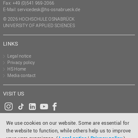
Fax: +49 (0)541 969-2066
(PMO)
E-Mail:
servicedesk@hs-osnabrueck.de
Prozessmanagement
© 2026 HOCHSCHULE OSNABRÜCK
UNIVERSITY OF APPLIED SCIENCES
Recht
Science to Business GmbH
LINKS
Studierendensekretariat
Legal notice
Studium und Lehre
Privacy policy
Transfer- und
HS Home
Innovationsmanagement
Media contact
VISIT US
Instagram
Tiktok
LinkedIn
YouTube
Facebook
We use cookies on our website. Some are essential for
the website to function, while others help us to improve