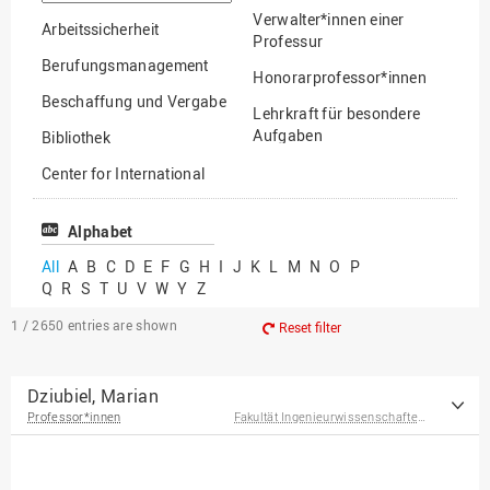
option
Verwalter*innen einer
Arbeitssicherheit
Professur
Berufungsmanagement
Honorarprofessor*innen
Beschaffung und Vergabe
Lehrkraft für besondere
Aufgaben
Bibliothek
Mitarbeiter*innen
Center for International
Mobility
Lehrbeauftragte
Center for International
Alphabet
Gastwissenschaftler*innen
Students
All
A
B
C
D
E
F
G
H
I
J
K
L
M
N
O
P
Professor*innen im
Q
R
S
T
U
V
W
Y
Z
Chancengerechtigkeit
Ruhestand
eLearning Competence
1 / 2650
entries are shown
Reset filter
Center
EU-Büro
Dziubiel, Marian
Professor*innen
Fakultät Ingenieurwissenschaften und Informatik
Fakultät
Agrarwissenschaften und
Landschaftsarchitektur