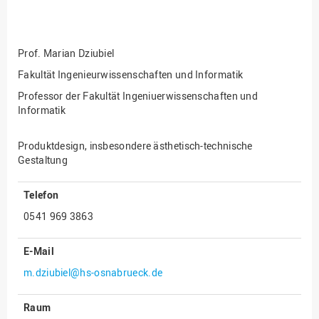
Fakultät
Ingenieurwissenschaften
und Informatik
Prof.
Marian Dziubiel
Fakultät Management,
Kultur und Technik
Fakultät Ingenieurwissenschaften und Informatik
Professor der Fakultät Ingeniuerwissenschaften und
Fakultät Wirtschafts- und
Informatik
Sozialwissenschaften
Finanzen
Produktdesign, insbesondere ästhetisch-technische
Forschung, Kooperation,
Gestaltung
Drittmittel
Telefon
Gebäude und Technik
0541 969 3863
Gesellschaftliches
Engagement
E-Mail
Gleichstellungsbüro
m.dziubiel@hs-osnabrueck.de
Hochschulleitung
Hochschulplanung/-
Raum
strategie