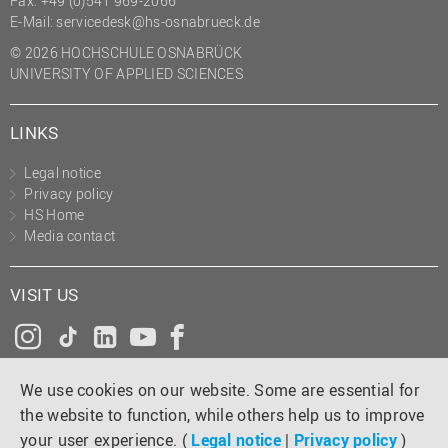
Fax: +49 (0)541 969-2066
(PMO)
E-Mail:
servicedesk@hs-osnabrueck.de
Prozessmanagement
© 2026 HOCHSCHULE OSNABRÜCK
UNIVERSITY OF APPLIED SCIENCES
Recht
Science to Business GmbH
LINKS
Studierendensekretariat
Legal notice
Studium und Lehre
Privacy policy
HS Home
Transfer- und
Media contact
Innovationsmanagement
VISIT US
Instagram
Tiktok
LinkedIn
YouTube
Facebook
We use cookies on our website. Some are essential for
the website to function, while others help us to improve
your user experience. (
Legal notice
|
Privacy policy
)