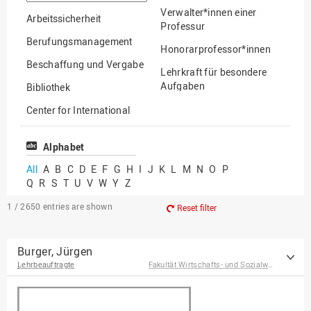
option
Verwalter*innen einer
Arbeitssicherheit
Professur
Berufungsmanagement
Honorarprofessor*innen
Beschaffung und Vergabe
Lehrkraft für besondere
Aufgaben
Bibliothek
Mitarbeiter*innen
Center for International
Mobility
Lehrbeauftragte
Center for International
Alphabet
Gastwissenschaftler*innen
Students
All
A
B
C
D
E
F
G
H
I
J
K
L
M
N
O
P
Professor*innen im
Q
R
S
T
U
V
W
Y
Z
Chancengerechtigkeit
Ruhestand
eLearning Competence
1 / 2650
entries are shown
Reset filter
Center
EU-Büro
Burger, Jürgen
Lehrbeauftragte
Fakultät Wirtschafts- und Sozialwissenschaften
Fakultät
Agrarwissenschaften und
Landschaftsarchitektur