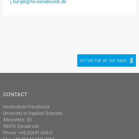
j.burger@hs-osnabrueck.de
Innenrevision
Institut für Musik
IT Service Center
Kommunikation und
Marketing
LearningCenter
TO THE TOP OF THE PAGE
Nachhaltigkeit
Personal
Personalentwicklung
CONTACT
Personalrat
Hochschule Osnabrück
Präsidialbüro
University of Applied Sciences
Professional School
Albrechtstr. 30
49076 Osnabrück
Projekte des Präsidiums
Phone: +49 (0)541 969-0
Projektmanagement Office