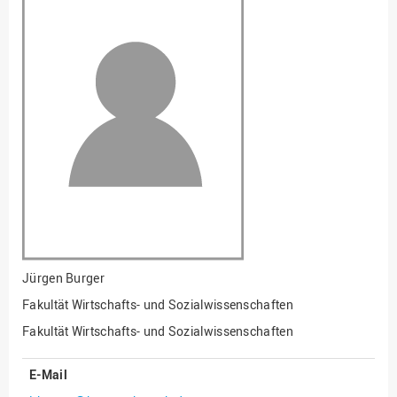
Fakultät
Ingenieurwissenschaften
und Informatik
Fakultät Management,
Kultur und Technik
Fakultät Wirtschafts- und
Sozialwissenschaften
Finanzen
Forschung, Kooperation,
Drittmittel
Gebäude und Technik
Gesellschaftliches
Jürgen Burger
Engagement
Fakultät Wirtschafts- und Sozialwissenschaften
Gleichstellungsbüro
Fakultät Wirtschafts- und Sozialwissenschaften
Hochschulleitung
E-Mail
Hochschulplanung/-
strategie