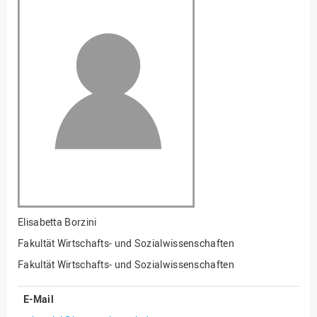
Fakultät
Ingenieurwissenschaften
und Informatik
Fakultät Management,
Kultur und Technik
Fakultät Wirtschafts- und
Sozialwissenschaften
Finanzen
Forschung, Kooperation,
Drittmittel
Gebäude und Technik
Gesellschaftliches
Elisabetta Borzini
Engagement
Fakultät Wirtschafts- und Sozialwissenschaften
Gleichstellungsbüro
Fakultät Wirtschafts- und Sozialwissenschaften
Hochschulleitung
E-Mail
Hochschulplanung/-
strategie