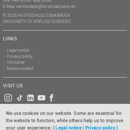
Fax: +49 (0)541 969-2066
(PMO)
E-Mail:
servicedesk@hs-osnabrueck.de
Prozessmanagement
© 2026 HOCHSCHULE OSNABRÜCK
UNIVERSITY OF APPLIED SCIENCES
Recht
Science to Business GmbH
LINKS
Studierendensekretariat
Legal notice
Studium und Lehre
Privacy policy
HS Home
Transfer- und
Media contact
Innovationsmanagement
VISIT US
Instagram
Tiktok
LinkedIn
YouTube
Facebook
We use cookies on our website. Some are essential for
the website to function, while others help us to improve
your user experience. (
Legal notice
|
Privacy policy
)