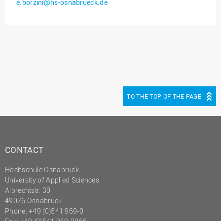
e.borzini@hs-osnabrueck.de
Innenrevision
Institut für Musik
IT Service Center
Kommunikation und
Marketing
LearningCenter
TO THE TOP OF THE PAGE
Nachhaltigkeit
Personal
Personalentwicklung
CONTACT
Personalrat
Hochschule Osnabrück
Präsidialbüro
University of Applied Sciences
Professional School
Albrechtstr. 30
49076 Osnabrück
Projekte des Präsidiums
Phone: +49 (0)541 969-0
Projektmanagement Office