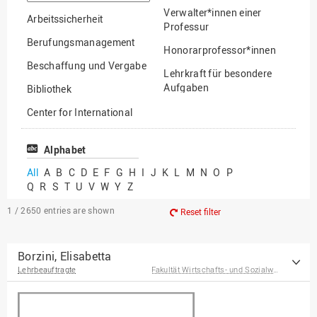
option
Verwalter*innen einer
Arbeitssicherheit
Professur
Berufungsmanagement
Honorarprofessor*innen
Beschaffung und Vergabe
Lehrkraft für besondere
Aufgaben
Bibliothek
Mitarbeiter*innen
Center for International
Mobility
Lehrbeauftragte
Center for International
Alphabet
Gastwissenschaftler*innen
Students
All
A
B
C
D
E
F
G
H
I
J
K
L
M
N
O
P
Professor*innen im
Q
R
S
T
U
V
W
Y
Z
Chancengerechtigkeit
Ruhestand
eLearning Competence
1 / 2650
entries are shown
Reset filter
Center
EU-Büro
Borzini, Elisabetta
Lehrbeauftragte
Fakultät Wirtschafts- und Sozialwissenschaften
Fakultät
Agrarwissenschaften und
Landschaftsarchitektur