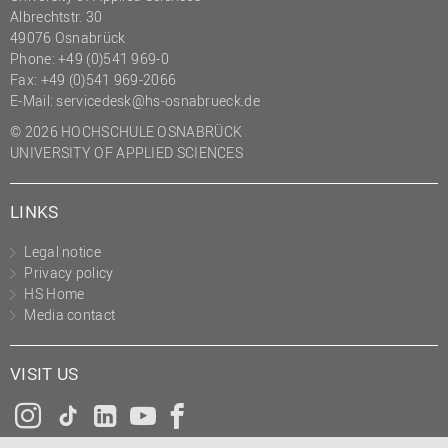
Albrechtstr. 30
(PMO)
49076 Osnabrück
Prozessmanagement
Phone: +49 (0)541 969-0
Fax: +49 (0)541 969-2066
Recht
E-Mail:
servicedesk@hs-osnabrueck.de
Science to Business GmbH
© 2026 HOCHSCHULE OSNABRÜCK
Studierendensekretariat
UNIVERSITY OF APPLIED SCIENCES
Studium und Lehre
LINKS
Transfer- und
Innovationsmanagement
Legal notice
Privacy policy
HS Home
Media contact
VISIT US
Instagram
Tiktok
LinkedIn
YouTube
Facebook