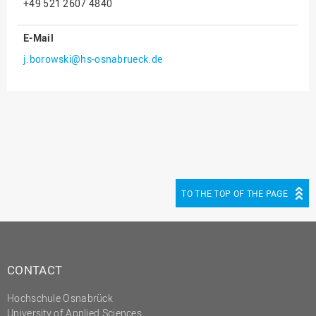
+49 521 2607 4840
Innenrevision
E-Mail
Institut für Musik
j.borowski@hs-osnabrueck.de
IT Service Center
Kommunikation und
Marketing
LearningCenter
Nachhaltigkeit
Personal
TO THE TOP OF THE PAGE
Personalentwicklung
Personalrat
Präsidialbüro
CONTACT
Professional School
Projekte des Präsidiums
Hochschule Osnabrück
University of Applied Sciences
Projektmanagement Office