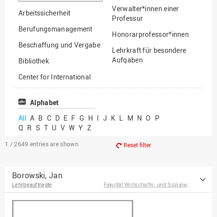
option
Verwalter*innen einer
Arbeitssicherheit
Professur
Berufungsmanagement
Honorarprofessor*innen
Beschaffung und Vergabe
Lehrkraft für besondere
Aufgaben
Bibliothek
Mitarbeiter*innen
Center for International
Mobility
Lehrbeauftragte
Center for International
Alphabet
Gastwissenschaftler*innen
Students
All
A
B
C
D
E
F
G
H
I
J
K
L
M
N
O
P
Professor*innen im
Q
R
S
T
U
V
W
Y
Z
Chancengerechtigkeit
Ruhestand
eLearning Competence
1 / 2649
entries are shown
Reset filter
Center
EU-Büro
Borowski, Jan
Lehrbeauftragte
Fakultät Wirtschafts- und Sozialwissenschaften
Fakultät
Agrarwissenschaften und
Landschaftsarchitektur