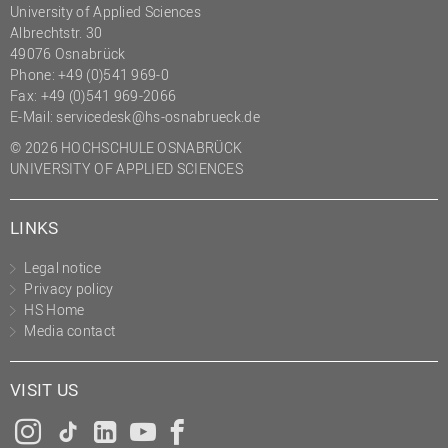
University of Applied Sciences
(PMO)
Albrechtstr. 30
Prozessmanagement
49076 Osnabrück
Phone: +49 (0)541 969-0
Recht
Fax: +49 (0)541 969-2066
E-Mail:
servicedesk@hs-osnabrueck.de
Science to Business GmbH
© 2026 HOCHSCHULE OSNABRÜCK
Studierendensekretariat
UNIVERSITY OF APPLIED SCIENCES
Studium und Lehre
Transfer- und
LINKS
Innovationsmanagement
Legal notice
Privacy policy
HS Home
Media contact
VISIT US
Instagram
Tiktok
LinkedIn
YouTube
Facebook