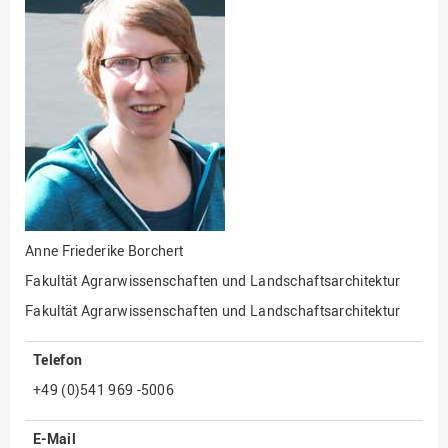
Fakultät
Ingenieurwissenschaften
und Informatik
Fakultät Management,
Kultur und Technik
Fakultät Wirtschafts- und
Sozialwissenschaften
Finanzen
Forschung, Kooperation,
Drittmittel
Anne Friederike Borchert
Gebäude und Technik
Fakultät Agrarwissenschaften und Landschaftsarchitektur
Gesellschaftliches
Fakultät Agrarwissenschaften und Landschaftsarchitektur
Engagement
Telefon
Gleichstellungsbüro
+49 (0)541 969 -5006
Hochschulleitung
Hochschulplanung/-
E-Mail
strategie