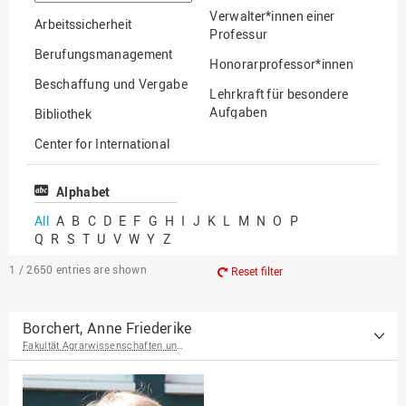
option
Verwalter*innen einer
Arbeitssicherheit
Professur
Berufungsmanagement
Honorarprofessor*innen
Beschaffung und Vergabe
Lehrkraft für besondere
Aufgaben
Bibliothek
Mitarbeiter*innen
Center for International
Mobility
Lehrbeauftragte
Center for International
Alphabet
Gastwissenschaftler*innen
Students
All
A
B
C
D
E
F
G
H
I
J
K
L
M
N
O
P
Professor*innen im
Q
R
S
T
U
V
W
Y
Z
Chancengerechtigkeit
Ruhestand
eLearning Competence
1 / 2650
entries are shown
Reset filter
Center
EU-Büro
Borchert, Anne Friederike
Fakultät Agrarwissenschaften und Landschaftsarchitektur
Fakultät
Agrarwissenschaften und
Landschaftsarchitektur