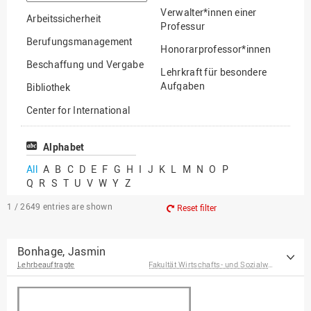
option
Verwalter*innen einer
Arbeitssicherheit
Professur
Berufungsmanagement
Honorarprofessor*innen
Beschaffung und Vergabe
Lehrkraft für besondere
Aufgaben
Bibliothek
Mitarbeiter*innen
Center for International
Mobility
Lehrbeauftragte
Center for International
Alphabet
Gastwissenschaftler*innen
Students
All
A
B
C
D
E
F
G
H
I
J
K
L
M
N
O
P
Professor*innen im
Q
R
S
T
U
V
W
Y
Z
Chancengerechtigkeit
Ruhestand
eLearning Competence
1 / 2649
entries are shown
Reset filter
Center
EU-Büro
Bonhage, Jasmin
Lehrbeauftragte
Fakultät Wirtschafts- und Sozialwissenschaften
Fakultät
Agrarwissenschaften und
Landschaftsarchitektur