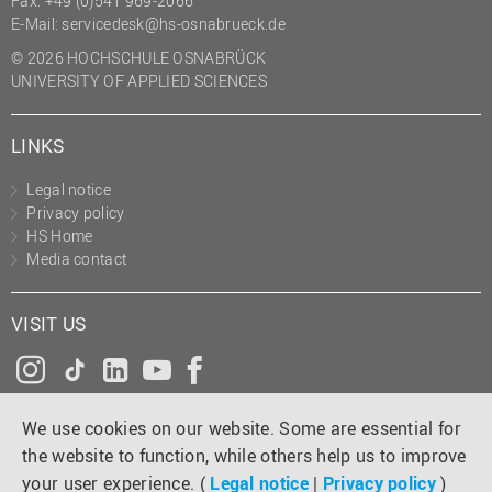
Fax: +49 (0)541 969-2066
(PMO)
E-Mail:
servicedesk@hs-osnabrueck.de
Prozessmanagement
© 2026 HOCHSCHULE OSNABRÜCK
UNIVERSITY OF APPLIED SCIENCES
Recht
Science to Business GmbH
LINKS
Studierendensekretariat
Legal notice
Studium und Lehre
Privacy policy
HS Home
Transfer- und
Media contact
Innovationsmanagement
VISIT US
Instagram
Tiktok
LinkedIn
YouTube
Facebook
We use cookies on our website. Some are essential for
the website to function, while others help us to improve
your user experience. (
Legal notice
|
Privacy policy
)