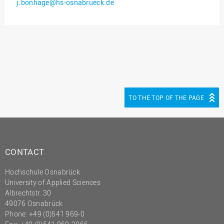
j.bonhage@hs-osnabrueck.de
Innenrevision
Institut für Musik
IT Service Center
Kommunikation und
Marketing
LearningCenter
TO THE TOP OF THE PAGE
Nachhaltigkeit
Personal
Personalentwicklung
CONTACT
Personalrat
Hochschule Osnabrück
Präsidialbüro
University of Applied Sciences
Professional School
Albrechtstr. 30
49076 Osnabrück
Projekte des Präsidiums
Phone: +49 (0)541 969-0
Projektmanagement Office