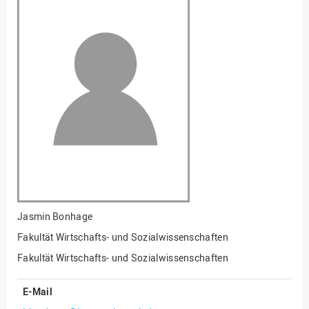
Fakultät
Ingenieurwissenschaften
und Informatik
Fakultät Management,
Kultur und Technik
Fakultät Wirtschafts- und
Sozialwissenschaften
Finanzen
Forschung, Kooperation,
Drittmittel
Gebäude und Technik
Gesellschaftliches
Jasmin Bonhage
Engagement
Fakultät Wirtschafts- und Sozialwissenschaften
Gleichstellungsbüro
Fakultät Wirtschafts- und Sozialwissenschaften
Hochschulleitung
E-Mail
Hochschulplanung/-
strategie