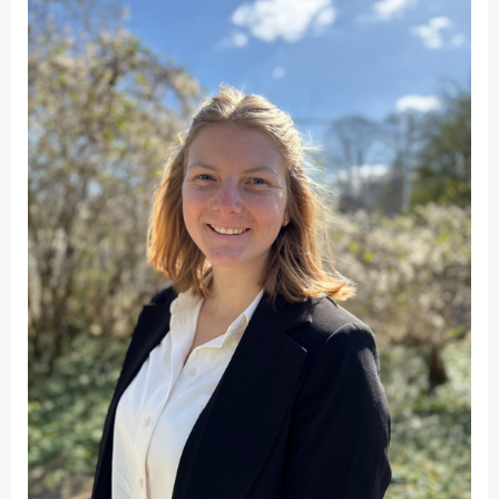
Fakultät
Ingenieurwissenschaften
und Informatik
Fakultät Management,
Kultur und Technik
Fakultät Wirtschafts- und
Sozialwissenschaften
Finanzen
Forschung, Kooperation,
Drittmittel
Gebäude und Technik
Gesellschaftliches
Engagement
Gleichstellungsbüro
Hochschulleitung
Hochschulplanung/-
strategie