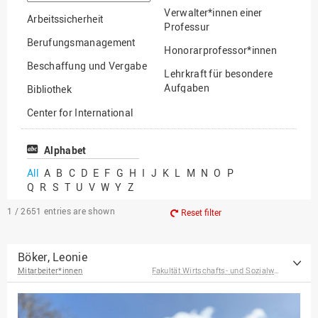
option
Verwalter*innen einer
Arbeitssicherheit
Professur
Berufungsmanagement
Honorarprofessor*innen
Beschaffung und Vergabe
Lehrkraft für besondere
Aufgaben
Bibliothek
Mitarbeiter*innen
Center for International
Mobility
Lehrbeauftragte
Center for International
Alphabet
Gastwissenschaftler*innen
Students
All
A
B
C
D
E
F
G
H
I
J
K
L
M
N
O
P
Professor*innen im
Q
R
S
T
U
V
W
Y
Z
Chancengerechtigkeit
Ruhestand
eLearning Competence
1 / 2651
entries are shown
Reset filter
Center
EU-Büro
Böker, Leonie
Mitarbeiter*innen
Fakultät Wirtschafts- und Sozialwissenschaften
Fakultät
Agrarwissenschaften und
Landschaftsarchitektur