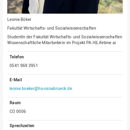
Innenrevision
Institut für Musik
Leonie Böker
IT Service Center
Fakultät Wirtschafts- und Sozialwissenschaften
StudentIn der Fakultät Wirtschafts- und Sozialwissenschaften
Kommunikation und
Wissenschaftliche Mitarbeiterin im Projekt PA.H|Lifetime.ai
Marketing
LearningCenter
Telefon
Nachhaltigkeit
0541 969 3951
Personal
E-Mail
Personalentwicklung
leonie.boeker@hs-osnabrueck.de
Personalrat
Präsidialbüro
Raum
Professional School
CO 0006
Projekte des Präsidiums
Sprechzeiten
Projektmanagement Office