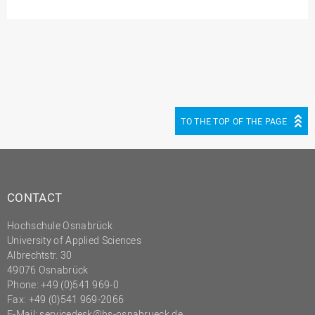
(PMO)
Prozessmanagement
Recht
Science to Business GmbH
Studierendensekretariat
TO THE TOP OF THE PAGE
Studium und Lehre
Transfer- und
Innovationsmanagement
CONTACT
Hochschule Osnabrück
University of Applied Sciences
Albrechtstr. 30
49076 Osnabrück
Phone: +49 (0)541 969-0
Fax: +49 (0)541 969-2066
E-Mail:
servicedesk@hs-osnabrueck.de