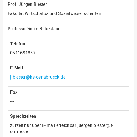
Prof.
Jürgen Biester
Innenrevision
Fakultät Wirtschafts- und Sozialwissenschaften
Institut für Musik
Professor*in im Ruhestand
IT Service Center
Kommunikation und
Telefon
Marketing
0511691857
LearningCenter
Nachhaltigkeit
E-Mail
Personal
j.biester@hs-osnabrueck.de
Personalentwicklung
Fax
Personalrat
---
Präsidialbüro
Sprechzeiten
Professional School
zurzeit nur über E- mail erreichbar:juergen.biester@t-
Projekte des Präsidiums
online.de
Projektmanagement Office