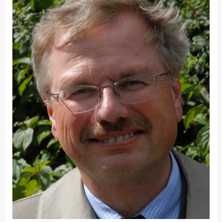
Fakultät
Ingenieurwissenschaften
und Informatik
Fakultät Management,
Kultur und Technik
Fakultät Wirtschafts- und
Sozialwissenschaften
Finanzen
Forschung, Kooperation,
Drittmittel
Gebäude und Technik
Gesellschaftliches
Engagement
Gleichstellungsbüro
Hochschulleitung
Hochschulplanung/-
strategie