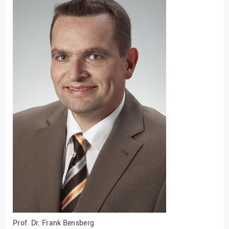
Fakultät
Ingenieurwissenschaften
und Informatik
Fakultät Management,
Kultur und Technik
Fakultät Wirtschafts- und
Sozialwissenschaften
Finanzen
Forschung, Kooperation,
Drittmittel
Gebäude und Technik
Gesellschaftliches
Engagement
Gleichstellungsbüro
Hochschulleitung
Hochschulplanung/-
Prof. Dr.
Frank Bensberg
strategie