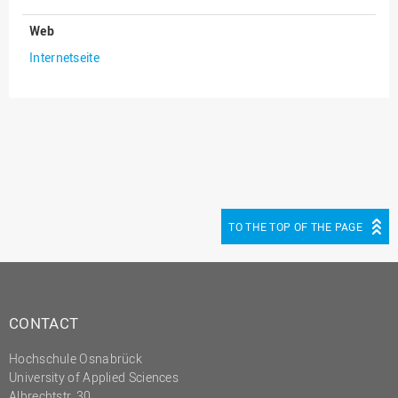
(PMO)
Web
Prozessmanagement
Internetseite
Recht
Science to Business GmbH
Studierendensekretariat
Studium und Lehre
Transfer- und
Innovationsmanagement
TO THE TOP OF THE PAGE
CONTACT
Hochschule Osnabrück
University of Applied Sciences
Albrechtstr. 30