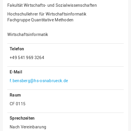
Fakultät Wirtschafts- und Sozialwissenschaften
Innenrevision
Hochschullehrer für Wirtschaftsinformatik
Institut für Musik
Fachgruppe Quantitative Methoden
IT Service Center
Wirtschaftsinformatik
Kommunikation und
Marketing
Telefon
LearningCenter
+49 541 969 3264
Nachhaltigkeit
E-Mail
Personal
f.bensberg@hs-osnabrueck.de
Personalentwicklung
Personalrat
Raum
Präsidialbüro
CF 0115
Professional School
Sprechzeiten
Projekte des Präsidiums
Nach Vereinbarung
Projektmanagement Office