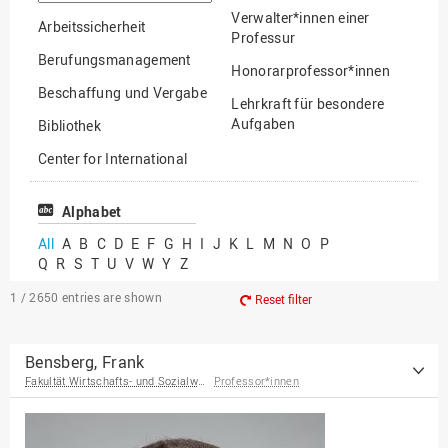
option
Verwalter*innen einer
Arbeitssicherheit
Professur
Berufungsmanagement
Honorarprofessor*innen
Beschaffung und Vergabe
Lehrkraft für besondere
Aufgaben
Bibliothek
Mitarbeiter*innen
Center for International
Mobility
Lehrbeauftragte
Center for International
Alphabet
Gastwissenschaftler*innen
Students
All
A
B
C
D
E
F
G
H
I
J
K
L
M
N
O
P
Professor*innen im
Q
R
S
T
U
V
W
Y
Z
Chancengerechtigkeit
Ruhestand
eLearning Competence
1 / 2650
entries are shown
Reset filter
Center
EU-Büro
Bensberg, Frank
Fakultät Wirtschafts- und Sozialwissenschaften
Professor*innen
Fakultät
Agrarwissenschaften und
Landschaftsarchitektur