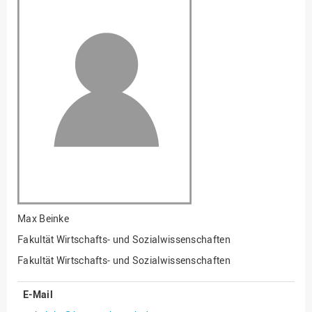
Fakultät
Ingenieurwissenschaften
und Informatik
Fakultät Management,
Kultur und Technik
Fakultät Wirtschafts- und
Sozialwissenschaften
Finanzen
Forschung, Kooperation,
Drittmittel
Gebäude und Technik
Gesellschaftliches
Max Beinke
Engagement
Fakultät Wirtschafts- und Sozialwissenschaften
Gleichstellungsbüro
Fakultät Wirtschafts- und Sozialwissenschaften
Hochschulleitung
E-Mail
Hochschulplanung/-
strategie