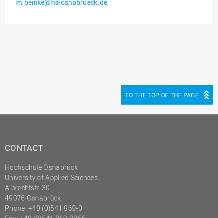
m.beinke@hs-osnabrueck.de
Innenrevision
Institut für Musik
IT Service Center
Kommunikation und
Marketing
LearningCenter
TO THE TOP OF THE PAGE
Nachhaltigkeit
Personal
Personalentwicklung
CONTACT
Personalrat
Hochschule Osnabrück
Präsidialbüro
University of Applied Sciences
Professional School
Albrechtstr. 30
49076 Osnabrück
Projekte des Präsidiums
Phone: +49 (0)541 969-0
Projektmanagement Office