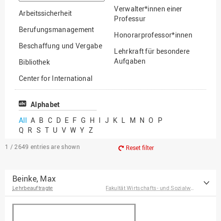
option
Verwalter*innen einer
Arbeitssicherheit
Professur
Berufungsmanagement
Honorarprofessor*innen
Beschaffung und Vergabe
Lehrkraft für besondere
Aufgaben
Bibliothek
Mitarbeiter*innen
Center for International
Mobility
Lehrbeauftragte
Center for International
Alphabet
Gastwissenschaftler*innen
Students
All
A
B
C
D
E
F
G
H
I
J
K
L
M
N
O
P
Professor*innen im
Q
R
S
T
U
V
W
Y
Z
Chancengerechtigkeit
Ruhestand
eLearning Competence
1 / 2649
entries are shown
Reset filter
Center
EU-Büro
Beinke, Max
Lehrbeauftragte
Fakultät Wirtschafts- und Sozialwissenschaften
Fakultät
Agrarwissenschaften und
Landschaftsarchitektur