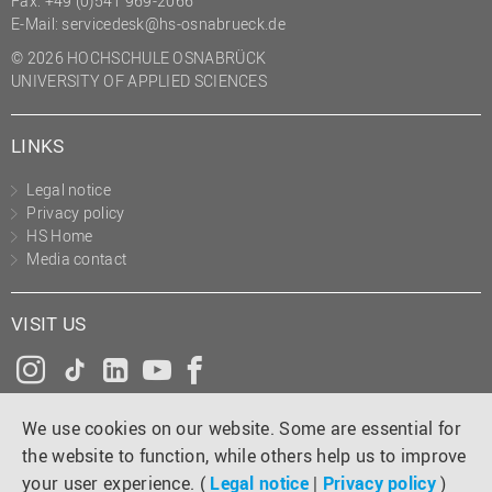
Fax: +49 (0)541 969-2066
(PMO)
E-Mail:
servicedesk@hs-osnabrueck.de
Prozessmanagement
© 2026 HOCHSCHULE OSNABRÜCK
UNIVERSITY OF APPLIED SCIENCES
Recht
Science to Business GmbH
LINKS
Studierendensekretariat
Legal notice
Studium und Lehre
Privacy policy
HS Home
Transfer- und
Media contact
Innovationsmanagement
VISIT US
Instagram
Tiktok
LinkedIn
YouTube
Facebook
We use cookies on our website. Some are essential for
the website to function, while others help us to improve
your user experience. (
Legal notice
|
Privacy policy
)