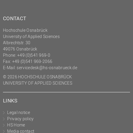
Aufgaben
Bibliothek
Mitarbeiter*innen
Center for International
CONTACT
Mobility
Lehrbeauftragte
Center for International
Alphabet
Hochschule Osnabrück
Gastwissenschaftler*innen
Students
University of Applied Sciences
Professor*innen im
Albrechtstr. 30
Chancengerechtigkeit
Ruhestand
49076 Osnabrück
eLearning Competence
Phone: +49 (0)541 969-0
Center
Fax: +49 (0)541 969-2066
E-Mail:
servicedesk@hs-osnabrueck.de
EU-Büro
© 2026 HOCHSCHULE OSNABRÜCK
Fakultät
UNIVERSITY OF APPLIED SCIENCES
Agrarwissenschaften und
Landschaftsarchitektur
LINKS
Fakultät
Ingenieurwissenschaften
und Informatik
Legal notice
Privacy policy
Fakultät Management,
HS Home
Kultur und Technik
Media contact