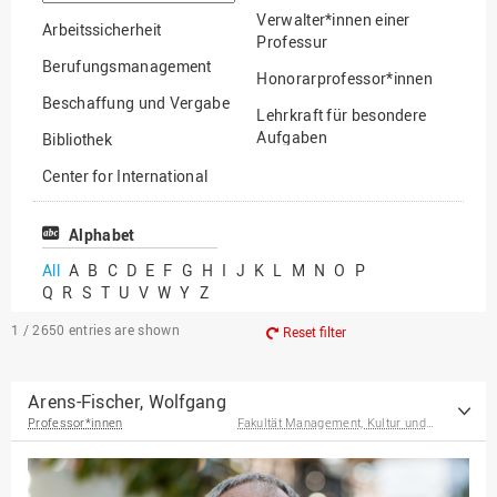
option
Verwalter*innen einer
Arbeitssicherheit
Professur
Berufungsmanagement
Honorarprofessor*innen
Beschaffung und Vergabe
Lehrkraft für besondere
Aufgaben
Bibliothek
Mitarbeiter*innen
Center for International
Mobility
Lehrbeauftragte
Center for International
Alphabet
Gastwissenschaftler*innen
Students
All
A
B
C
D
E
F
G
H
I
J
K
L
M
N
O
P
Professor*innen im
Q
R
S
T
U
V
W
Y
Z
Chancengerechtigkeit
Ruhestand
eLearning Competence
1 / 2650
entries are shown
Reset filter
Center
EU-Büro
Arens-Fischer, Wolfgang
Professor*innen
Fakultät Management, Kultur und Technik
Fakultät
Agrarwissenschaften und
Landschaftsarchitektur