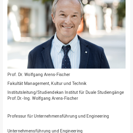
Fakultät
Ingenieurwissenschaften
und Informatik
Fakultät Management,
Kultur und Technik
Fakultät Wirtschafts- und
Sozialwissenschaften
Finanzen
Forschung, Kooperation,
Drittmittel
Prof. Dr.
Wolfgang Arens-Fischer
Gebäude und Technik
Fakultät Management, Kultur und Technik
Gesellschaftliches
Institutsleitung/Studiendekan Institut für Duale Studiengänge
Engagement
Prof.Dr.-Ing. Wolfgang Arens-Fischer
Gleichstellungsbüro
Professur für Unternehmensführung und Engineering
Hochschulleitung
Hochschulplanung/-
Unternehmensführung und Engineering
strategie