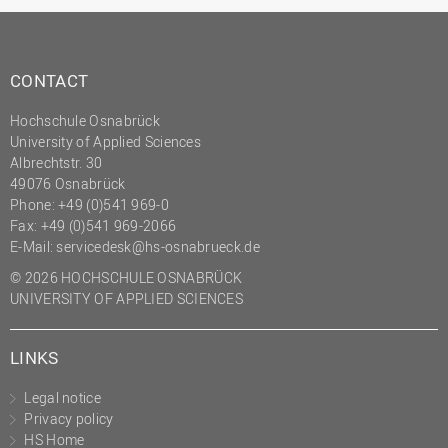
(PMO)
Prozessmanagement
CONTACT
Recht
Science to Business GmbH
Hochschule Osnabrück
University of Applied Sciences
Studierendensekretariat
Albrechtstr. 30
49076 Osnabrück
Studium und Lehre
Phone: +49 (0)541 969-0
Transfer- und
Fax: +49 (0)541 969-2066
Innovationsmanagement
E-Mail:
servicedesk@hs-osnabrueck.de
© 2026 HOCHSCHULE OSNABRÜCK
UNIVERSITY OF APPLIED SCIENCES
LINKS
Legal notice
Privacy policy
HS Home