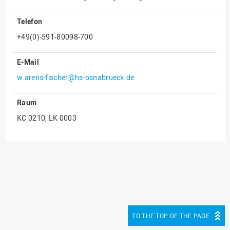
Innenrevision
Telefon
Institut für Musik
+49(0)-591-80098-700
IT Service Center
E-Mail
Kommunikation und
Marketing
w.arens-fischer@hs-osnabrueck.de
LearningCenter
Raum
Nachhaltigkeit
KC 0210, LK 0003
Personal
Personalentwicklung
Personalrat
Präsidialbüro
Professional School
Projekte des Präsidiums
TO THE TOP OF THE PAGE
Projektmanagement Office