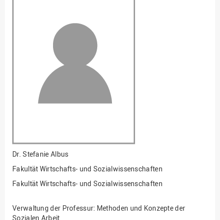
Fakultät
Ingenieurwissenschaften
und Informatik
Fakultät Management,
Kultur und Technik
Fakultät Wirtschafts- und
Sozialwissenschaften
Finanzen
Forschung, Kooperation,
Drittmittel
Gebäude und Technik
Gesellschaftliches
Dr.
Stefanie Albus
Engagement
Fakultät Wirtschafts- und Sozialwissenschaften
Gleichstellungsbüro
Fakultät Wirtschafts- und Sozialwissenschaften
Hochschulleitung
Verwaltung der Professur: Methoden und Konzepte der
Hochschulplanung/-
Sozialen Arbeit
strategie