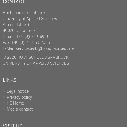
CONTACT
(PMO)
Hochschule Osnabrück
Prozessmanagement
University of Applied Sciences
Recht
Albrechtstr. 30
49076 Osnabrück
Science to Business GmbH
Phone: +49 (0)541 969-0
Fax: +49 (0)541 969-2066
Studierendensekretariat
E-Mail:
servicedesk@hs-osnabrueck.de
Studium und Lehre
© 2026 HOCHSCHULE OSNABRÜCK
Transfer- und
UNIVERSITY OF APPLIED SCIENCES
Innovationsmanagement
LINKS
Legal notice
Privacy policy
HS Home
Media contact
VISIT US