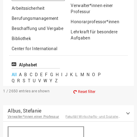
option
Verwalter*innen einer
Arbeitssicherheit
Professur
Berufungsmanagement
Honorarprofessor*innen
Beschaffung und Vergabe
Lehrkraft für besondere
Aufgaben
Bibliothek
Mitarbeiter*innen
Center for International
Mobility
Lehrbeauftragte
Center for International
Alphabet
Gastwissenschaftler*innen
Students
All
A
B
C
D
E
F
G
H
I
J
K
L
M
N
O
P
Professor*innen im
Q
R
S
T
U
V
W
Y
Z
Chancengerechtigkeit
Ruhestand
eLearning Competence
1 / 2650
entries are shown
Reset filter
Center
EU-Büro
Albus, Stefanie
Verwalter*innen einer Professur
Fakultät Wirtschafts- und Sozialwissenschaften
Fakultät
Agrarwissenschaften und
Landschaftsarchitektur