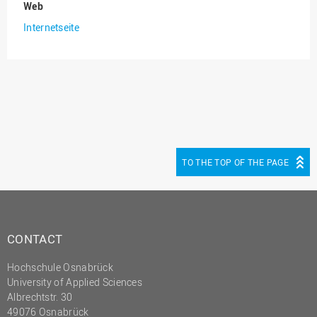
Web
Innenrevision
Internetseite
Institut für Musik
IT Service Center
Kommunikation und
Marketing
LearningCenter
Nachhaltigkeit
TO THE TOP OF THE PAGE
Personal
Personalentwicklung
Personalrat
CONTACT
Präsidialbüro
Hochschule Osnabrück
Professional School
University of Applied Sciences
Projekte des Präsidiums
Albrechtstr. 30
49076 Osnabrück
Projektmanagement Office