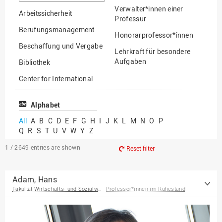
option
Verwalter*innen einer
Arbeitssicherheit
Professur
Berufungsmanagement
Honorarprofessor*innen
Beschaffung und Vergabe
Lehrkraft für besondere
Aufgaben
Bibliothek
Mitarbeiter*innen
Center for International
Mobility
Lehrbeauftragte
Center for International
Alphabet
Gastwissenschaftler*innen
Students
All
A
B
C
D
E
F
G
H
I
J
K
L
M
N
O
P
Professor*innen im
Q
R
S
T
U
V
W
Y
Z
Chancengerechtigkeit
Ruhestand
eLearning Competence
1 / 2649
entries are shown
Reset filter
Center
EU-Büro
Adam, Hans
Fakultät Wirtschafts- und Sozialwissenschaften
Professor*innen im Ruhestand
Fakultät
Agrarwissenschaften und
Landschaftsarchitektur