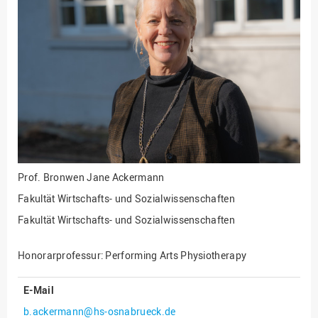
Fakultät
Ingenieurwissenschaften
und Informatik
Fakultät Management,
Kultur und Technik
Fakultät Wirtschafts- und
Sozialwissenschaften
Finanzen
Forschung, Kooperation,
Drittmittel
Prof.
Bronwen Jane Ackermann
Gebäude und Technik
Fakultät Wirtschafts- und Sozialwissenschaften
Gesellschaftliches
Fakultät Wirtschafts- und Sozialwissenschaften
Engagement
Gleichstellungsbüro
Honorarprofessur: Performing Arts Physiotherapy
Hochschulleitung
E-Mail
Hochschulplanung/-
b.ackermann@hs-osnabrueck.de
strategie