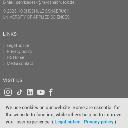
E-Mail:
servicedesk@hs-osnabrueck.de
(PMO)
© 2026 HOCHSCHULE OSNABRÜCK
Prozessmanagement
UNIVERSITY OF APPLIED SCIENCES
Recht
LINKS
Science to Business GmbH
Studierendensekretariat
Legal notice
Privacy policy
Studium und Lehre
HS Home
Transfer- und
Media contact
Innovationsmanagement
VISIT US
Instagram
Tiktok
LinkedIn
YouTube
Facebook
We use cookies on our website. Some are essential for
the website to function, while others help us to improve
your user experience. (
Legal notice
|
Privacy policy
)