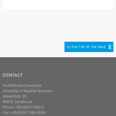
Innenrevision
Institut für Musik
IT Service Center
Kommunikation und
Marketing
LearningCenter
TO THE TOP OF THE PAGE
Nachhaltigkeit
Personal
Personalentwicklung
CONTACT
Personalrat
Hochschule Osnabrück
Präsidialbüro
University of Applied Sciences
Albrechtstr. 30
Professional School
49076 Osnabrück
Projekte des Präsidiums
Phone: +49 (0)541 969-0
Fax: +49 (0)541 969-2066
Projektmanagement Office