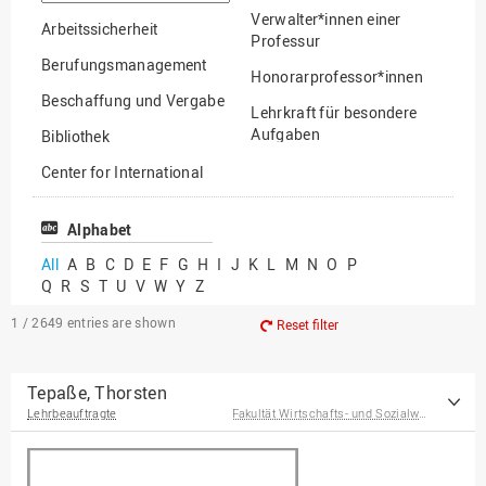
option
Verwalter*innen einer
Arbeitssicherheit
Professur
Berufungsmanagement
Honorarprofessor*innen
Beschaffung und Vergabe
Lehrkraft für besondere
Aufgaben
Bibliothek
Mitarbeiter*innen
Center for International
Mobility
Lehrbeauftragte
Center for International
Alphabet
Gastwissenschaftler*innen
Students
All
A
B
C
D
E
F
G
H
I
J
K
L
M
N
O
P
Professor*innen im
Q
R
S
T
U
V
W
Y
Z
Chancengerechtigkeit
Ruhestand
eLearning Competence
1 / 2649
entries are shown
Reset filter
Center
EU-Büro
Tepaße, Thorsten
Lehrbeauftragte
Fakultät Wirtschafts- und Sozialwissenschaften
Fakultät
Agrarwissenschaften und
Landschaftsarchitektur