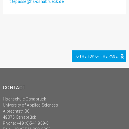
t.tepasse@hs-osnabrueck.de
Innenrevision
Institut für Musik
IT Service Center
Kommunikation und
Marketing
LearningCenter
TO THE TOP OF THE PAGE
Nachhaltigkeit
Personal
Personalentwicklung
CONTACT
Personalrat
Hochschule Osnabrück
Präsidialbüro
University of Applied Sciences
Professional School
Albrechtstr. 30
49076 Osnabrück
Projekte des Präsidiums
Phone: +49 (0)541 969-0
Projektmanagement Office