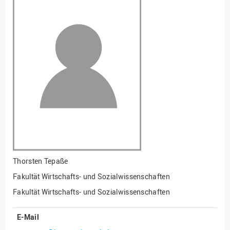
Fakultät
Ingenieurwissenschaften
und Informatik
Fakultät Management,
Kultur und Technik
Fakultät Wirtschafts- und
Sozialwissenschaften
Finanzen
Forschung, Kooperation,
Drittmittel
Gebäude und Technik
Gesellschaftliches
Thorsten Tepaße
Engagement
Fakultät Wirtschafts- und Sozialwissenschaften
Gleichstellungsbüro
Fakultät Wirtschafts- und Sozialwissenschaften
Hochschulleitung
E-Mail
Hochschulplanung/-
strategie