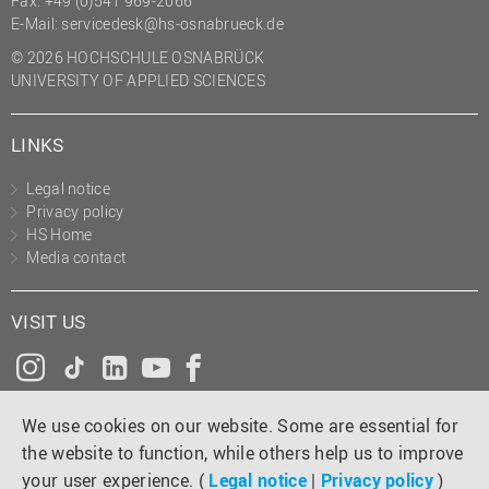
Fax: +49 (0)541 969-2066
(PMO)
E-Mail:
servicedesk@hs-osnabrueck.de
Prozessmanagement
© 2026 HOCHSCHULE OSNABRÜCK
UNIVERSITY OF APPLIED SCIENCES
Recht
Science to Business GmbH
LINKS
Studierendensekretariat
Legal notice
Studium und Lehre
Privacy policy
HS Home
Transfer- und
Media contact
Innovationsmanagement
VISIT US
Instagram
Tiktok
LinkedIn
YouTube
Facebook
We use cookies on our website. Some are essential for
the website to function, while others help us to improve
your user experience. (
Legal notice
|
Privacy policy
)