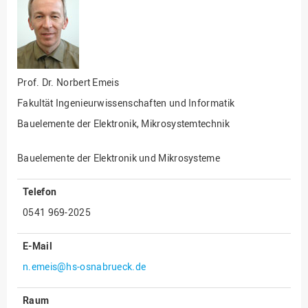
Fakultät
Ingenieurwissenschaften
und Informatik
Fakultät Management,
Kultur und Technik
Prof. Dr.
Norbert Emeis
Fakultät Wirtschafts- und
Fakultät Ingenieurwissenschaften und Informatik
Sozialwissenschaften
Bauelemente der Elektronik, Mikrosystemtechnik
Finanzen
Forschung, Kooperation,
Bauelemente der Elektronik und Mikrosysteme
Drittmittel
Gebäude und Technik
Telefon
Gesellschaftliches
0541 969-2025
Engagement
E-Mail
Gleichstellungsbüro
n.emeis@hs-osnabrueck.de
Hochschulleitung
Hochschulplanung/-
Raum
strategie