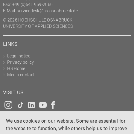
Fax: +49 (0)541 969-2066
(PMO)
E-Mail:
servicedesk@hs-osnabrueck.de
Prozessmanagement
© 2026 HOCHSCHULE OSNABRÜCK
Recht
UNIVERSITY OF APPLIED SCIENCES
Science to Business GmbH
LINKS
Studierendensekretariat
Studium und Lehre
Legal notice
Privacy policy
Transfer- und
HS Home
Innovationsmanagement
Media contact
VISIT US
Instagram
Tiktok
LinkedIn
YouTube
Facebook
We use cookies on our website. Some are essential for
the website to function, while others help us to improve