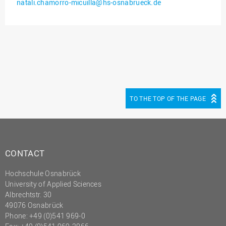
natali.chamorro-micuilla@hs-osnabrueck.de
Innenrevision
Institut für Musik
IT Service Center
Kommunikation und
Marketing
LearningCenter
TO THE TOP OF THE PAGE
Nachhaltigkeit
Personal
Personalentwicklung
CONTACT
Personalrat
Hochschule Osnabrück
Präsidialbüro
University of Applied Sciences
Professional School
Albrechtstr. 30
49076 Osnabrück
Projekte des Präsidiums
Phone: +49 (0)541 969-0
Projektmanagement Office