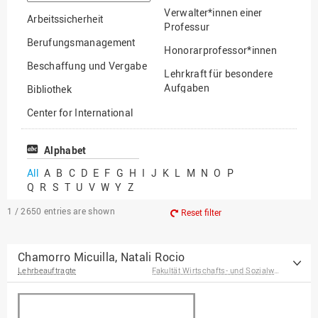
option
Verwalter*innen einer
Arbeitssicherheit
Professur
Berufungsmanagement
Honorarprofessor*innen
Beschaffung und Vergabe
Lehrkraft für besondere
Aufgaben
Bibliothek
Mitarbeiter*innen
Center for International
Mobility
Lehrbeauftragte
Center for International
Alphabet
Gastwissenschaftler*innen
Students
All
A
B
C
D
E
F
G
H
I
J
K
L
M
N
O
P
Professor*innen im
Q
R
S
T
U
V
W
Y
Z
Chancengerechtigkeit
Ruhestand
eLearning Competence
1 / 2650
entries are shown
Reset filter
Center
EU-Büro
Chamorro Micuilla, Natali Rocio
Lehrbeauftragte
Fakultät Wirtschafts- und Sozialwissenschaften
Fakultät
Agrarwissenschaften und
Landschaftsarchitektur