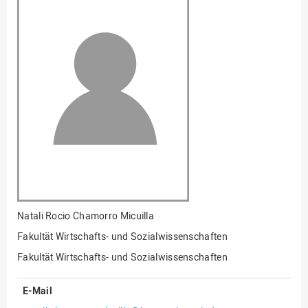
Fakultät
Ingenieurwissenschaften
und Informatik
Fakultät Management,
Kultur und Technik
Fakultät Wirtschafts- und
Sozialwissenschaften
Finanzen
Forschung, Kooperation,
Drittmittel
Gebäude und Technik
Gesellschaftliches
Natali Rocio Chamorro Micuilla
Engagement
Fakultät Wirtschafts- und Sozialwissenschaften
Gleichstellungsbüro
Fakultät Wirtschafts- und Sozialwissenschaften
Hochschulleitung
E-Mail
Hochschulplanung/-
strategie