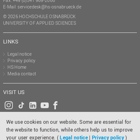
Fax: +49 (0)541 969-2066
(PMO)
E-Mail:
servicedesk@hs-osnabrueck.de
Prozessmanagement
© 2026 HOCHSCHULE OSNABRÜCK
UNIVERSITY OF APPLIED SCIENCES
Recht
Science to Business GmbH
LINKS
Studierendensekretariat
Legal notice
Studium und Lehre
Privacy policy
HS Home
Transfer- und
Media contact
Innovationsmanagement
VISIT US
Instagram
Tiktok
LinkedIn
YouTube
Facebook
We use cookies on our website. Some are essential for
the website to function, while others help us to improve
your user experience. (
Legal notice
|
Privacy policy
)