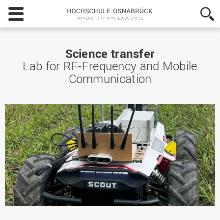
Hochschule
Osnabrück
-
University
of
Science transfer
Applied
Lab for RF-Frequency and Mobile
Sciences
Communication