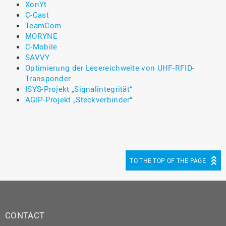
XonYt
C-Cast
TeamCom
MORYNE
C-Mobile
SAVVY
Optimierung der Lesereichweite von UHF-RFID-
Transponder
ISYS-Projekt „Signalintegrität“
AGIP-Projekt „Steckverbinder“
TO THE TOP OF THE PAGE
CONTACT