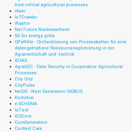
time-critical agricultural processes
i4sec
IoTCrawler
iRaptor
Net Future Niedersachsen
5G for energy grids
OPeRAte - Orchestrierung von Prozessketten für eine
datengetriebene Ressourcenoptimierung in der
Agrarwirtschaft und -technik
ID3AS
AgraSEC - Data Security in Cooperative Agricultural
Processes
City Grid
CityPulse
NeGIS - Next Generation ISOBUS
Komobar
e-SCHEMA
IoT.est
ISOCom
ComGeneration
Context Care