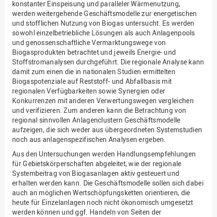
konstanter Einspeisung und paralleler Wärmenutzung,
werden weitergehende Geschäftsmodelle zur energetischen
und stofflichen Nutzung von Biogas untersucht. Es werden
sowohl einzelbetriebliche Lösungen als auch Anlagenpools
und genossenschaftliche Vermarktungswege von
Biogasprodukten betrachtet und jeweils Energie- und
Stoffstromanalysen durchgeführt. Die regionale Analyse kann
damit zum einen die in nationalen Studien ermittelten
Biogaspotenziale auf Reststoff- und Abfallbasis mit
regionalen Verfügbarkeiten sowie Synergien oder
Konkurrenzen mit anderen Verwertungswegen vergleichen
und verifizieren. Zum anderen kann die Betrachtung von
regional sinnvollen Anlagenclustern Geschäftsmodelle
aufzeigen, die sich weder aus übergeordneten Systemstudien
noch aus anlagenspezifischen Analysen ergeben.
Aus den Untersuchungen werden Handlungsempfehlungen
für Gebietskörperschaften abgeleitet, wie der regionale
Systembeitrag von Biogasanlagen aktiv gesteuert und
erhalten werden kann. Die Geschäftsmodelle sollen sich dabei
auch an möglichen Wertschöpfungsketten orientieren, die
heute für Einzelanlagen noch nicht ökonomisch umgesetzt
werden können und ggf. Handeln von Seiten der