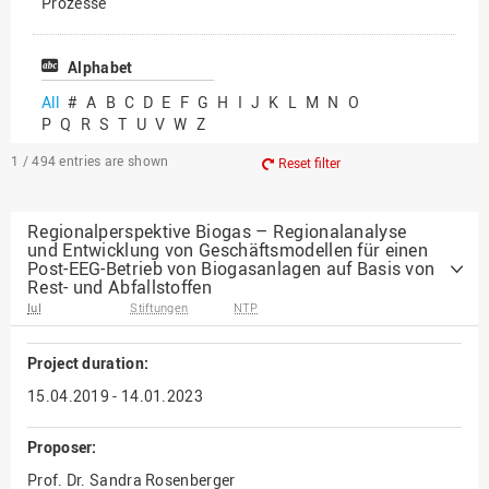
Prozesse
Vielfältiges Forschen
Alphabet
All
#
A
B
C
D
E
F
G
H
I
J
K
L
M
N
O
P
Q
R
S
T
U
V
W
Z
1 / 494
entries are shown
Reset filter
Regionalperspektive Biogas – Regionalanalyse
und Entwicklung von Geschäftsmodellen für einen
Post-EEG-Betrieb von Biogasanlagen auf Basis von
Rest- und Abfallstoffen
IuI
Stiftungen
NTP
Project duration:
15.04.2019 - 14.01.2023
Proposer:
Prof. Dr. Sandra Rosenberger