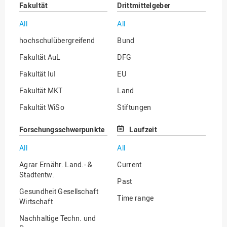
Fakultät
Drittmittelgeber
All
All
hochschulübergreifend
Bund
Fakultät AuL
DFG
Fakultät IuI
EU
Fakultät MKT
Land
Fakultät WiSo
Stiftungen
Institut für Musik
Sonstige
Forschungsschwerpunkte
Laufzeit
All
All
Agrar Ernähr. Land.- &
Current
Stadtentw.
Past
Gesundheit Gesellschaft
Time range
Wirtschaft
Nachhaltige Techn. und