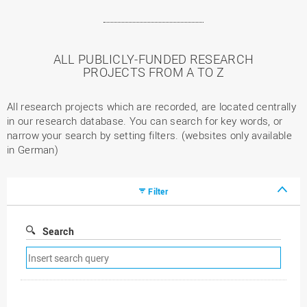
ALL PUBLICLY-FUNDED RESEARCH
PROJECTS FROM A TO Z
All research projects which are recorded, are located centrally
in our research database. You can search for key words, or
narrow your search by setting filters. (websites only available
in German)
Filter
Search
Remove
search
filter