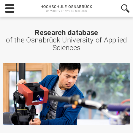
Hochschule
Osnabrück
-
University
of
Research database
Applied
of the Osnabrück University of Applied
Sciences
Sciences