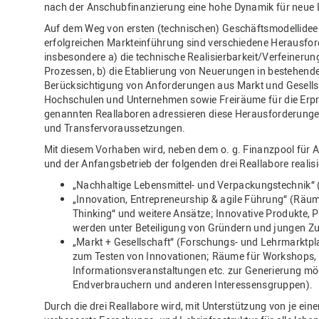
nach der Anschubfinanzierung eine hohe Dynamik für neue 
Auf dem Weg von ersten (technischen) Geschäftsmodellideen
erfolgreichen Markteinführung sind verschiedene Herausfor
insbesondere a) die technische Realisierbarkeit/Verfeiner
Prozessen, b) die Etablierung von Neuerungen in bestehend
Berücksichtigung von Anforderungen aus Markt und Gesell
Hochschulen und Unternehmen sowie Freiräume für die Erpr
genannten Reallaboren adressieren diese Herausforderunge
und Transfervoraussetzungen.
Mit diesem Vorhaben wird, neben dem o. g. Finanzpool für
und der Anfangsbetrieb der folgenden drei Reallabore realisi
„Nachhaltige Lebensmittel- und Verpackungstechnik“ (
„Innovation, Entrepreneurship & agile Führung“ (Räu
Thinking“ und weitere Ansätze; Innovative Produkte,
werden unter Beteiligung von Gründern und jungen Zu
„Markt + Gesellschaft“ (Forschungs- und Lehrmarktpl
zum Testen von Innovationen; Räume für Workshops,
Informationsveranstaltungen etc. zur Generierung mög
Endverbrauchern und anderen Interessensgruppen).
Durch die drei Reallabore wird, mit Unterstützung von je eine