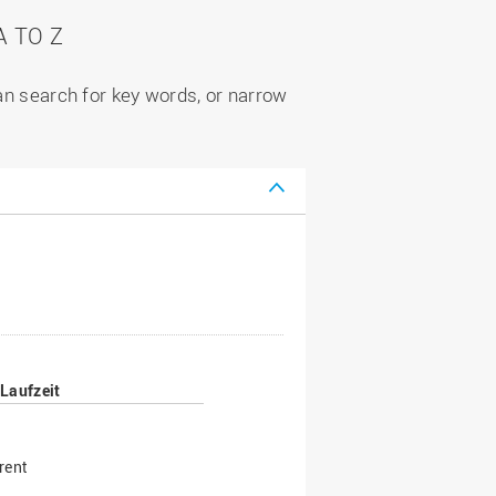
 TO Z
can search for key words, or narrow
Laufzeit
rent