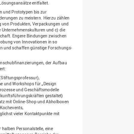
Lösungsansätze entfaltet.
 und Prototypen bis zur
derungen zu meistern. Hierzu zählen
ung von Produkten, Verpackungen und
e Unternehmenskulturen und c) die
schaft. Engere Bindungen zwischen
obung von Innovationen in so
n und schaffen günstige Forschungs-
 Anschubfinanzierungen, der Aufbau
ert:
Stiftungsprofessur),
me und Workshops für „Design
 Prozesse und Geschäftsmodelle
kunftsführungskräften gestaltet)
atz mit Online-Shop und Abholboxen
 Kochevents,
lichst vieler Kontaktpunkte mit
r halben Personalstelle, eine