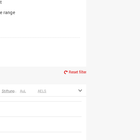
t
e range
Reset filter
Stiftungen
AuL
AELS