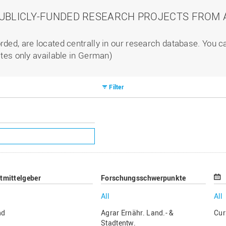
PUBLICLY-FUNDED RESEARCH PROJECTS FROM A
rded, are located centrally in our research database. You 
ites only available in German)
Filter
ttmittelgeber
Forschungsschwerpunkte
All
All
nd
Agrar Ernähr. Land.- &
Cur
Stadtentw.