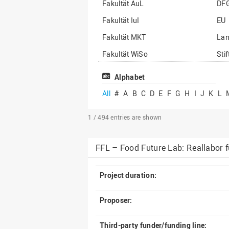
Fakultät AuL
DF
Fakultät IuI
EU
Fakultät MKT
La
Fakultät WiSo
Sti
Institut für Musik
Son
Alphabet
All
#
A
B
C
D
E
F
G
H
I
J
K
L
1 / 494
entries are shown
FFL – Food Future Lab: Reallabor 
Project duration:
Proposer:
Third-party funder/funding line: