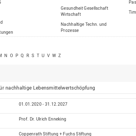
G
Pas
Gesundheit Gesellschaft
Tim
Wirtschaft
nd
Nachhaltige Techn. und
Prozesse
ftungen
Vielfältiges Forschen
stige
M
N
O
P
Q
R
S
T
U
V
W
Z
für nachhaltige Lebensmittelwertschöpfung
01.01.2020 - 31.12.2027
Prof. Dr. Ulrich Enneking
Coppenrath Stiftung + Fuchs Stiftung