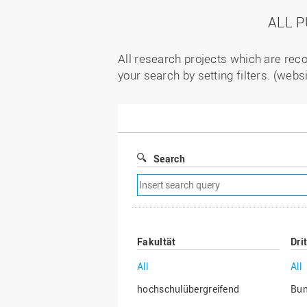
ALL 
All research projects which are reco
your search by setting filters. (webs
Search
Remove
search
filter
Fakultät
Dri
All
All
hochschulübergreifend
Bu