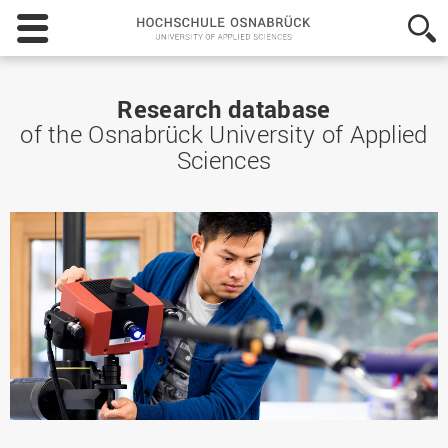
Hochschule
Osnabrück
-
University
of
Research database
Applied
of the Osnabrück University of Applied
Sciences
Sciences