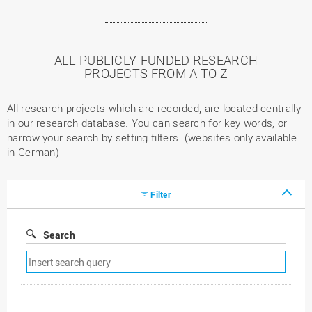
ALL PUBLICLY-FUNDED RESEARCH
PROJECTS FROM A TO Z
All research projects which are recorded, are located centrally
in our research database. You can search for key words, or
narrow your search by setting filters. (websites only available
in German)
Filter
Search
Remove
search
filter