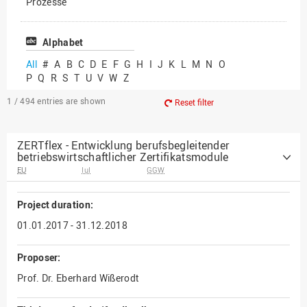
Prozesse
Vielfältiges Forschen
Alphabet
All
#
A
B
C
D
E
F
G
H
I
J
K
L
M
N
O
P
Q
R
S
T
U
V
W
Z
1 / 494
entries are shown
Reset filter
ZERTflex - Entwicklung berufsbegleitender
betriebswirtschaftlicher Zertifikatsmodule
EU
IuI
GGW
Project duration:
01.01.2017 - 31.12.2018
Proposer:
Prof. Dr. Eberhard Wißerodt