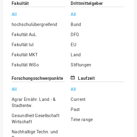
Fakultät
Drittmittelgeber
All
All
hochschulübergreifend
Bund
Fakultät AuL
DFG
Fakultät IuI
EU
Fakultät MKT
Land
Fakultät WiSo
Stiftungen
Institut für Musik
Sonstige
Forschungsschwerpunkte
Laufzeit
All
All
Agrar Ernähr. Land.- &
Current
Stadtentw.
Past
Gesundheit Gesellschaft
Time range
Wirtschaft
Nachhaltige Techn. und