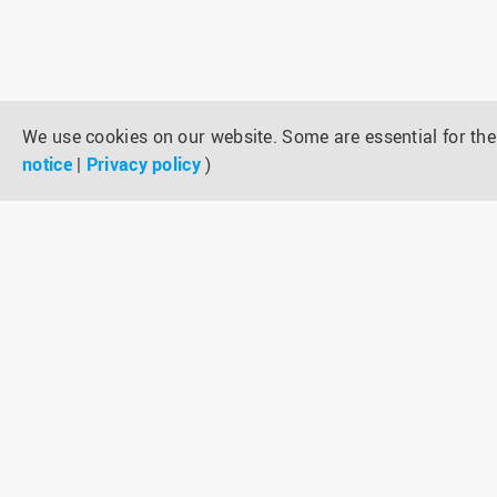
We use cookies on our website. Some are essential for the 
notice
|
Privacy policy
)
CONTACT
Hochschule Osnabrück
University of Applied Sciences
Albrechtstr. 30
49076 Osnabrück
Phone: +49 (0)541 969-0
Fax: +49 (0)541 969-2066
E-Mail:
servicedesk@hs-osnabrueck.de
© 2026 HOCHSCHULE OSNABRÜCK
UNIVERSITY OF APPLIED SCIENCES