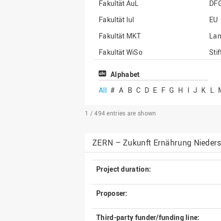
Fakultät AuL
DF
Fakultät IuI
EU
Fakultät MKT
La
Fakultät WiSo
Sti
Institut für Musik
Son
Alphabet
All
#
A
B
C
D
E
F
G
H
I
J
K
L
1 / 494
entries are shown
ZERN – Zukunft Ernährung Nieder
Project duration:
Proposer:
Third-party funder/funding line: