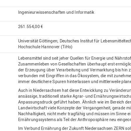
Ingenieurwissenschaften und Informatik
261.554,00 €
Universität Göttingen; Deutsches Institut für Lebensmitteltech
Hochschule Hannover (TiHo)
Lebensmittel sind seit jeher Quellen für Energie und Nährsto
Zusammenleben von Gesellschaften überhaupt erst ermögli
der Erzeugung über Verarbeitung und Vermarktung bis hin 
verbunden mit Eingriffen in das Ökosystem, die mit zunehm
immer deutlichere Spuren hinterlassen und mittlerweile plan
Auch in Niedersachsen hat diese Entwicklung zu Veränderunge
ansässige, traditionell starke Agrar- und Ernährungswirtsch
Anpassungsdruck geführt haben. Ähnlich wie im Bereich der 
Landwirtschaft viele Konzepte der Vergangenheit, gerade mit
Nachhaltigkeit, nicht mehr tragfähig und müssen im Sinne 
Ernährungssystems als Teil der Anthroposphäre neu eingeo
Im Verbund Ernährung der Zukunft Niedersachsen ZERN soll 