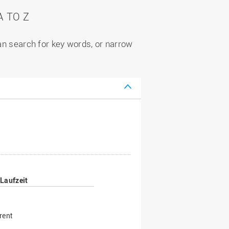
 TO Z
can search for key words, or narrow
Laufzeit
rent