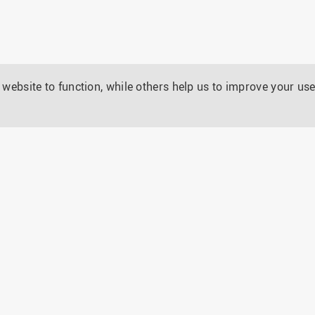
website to function, while others help us to improve your use
LINKS
VISIT US
Legal notice
Instagram
Tiktok
LinkedIn
YouTu
Fa
Privacy policy
HS Home
Media contact