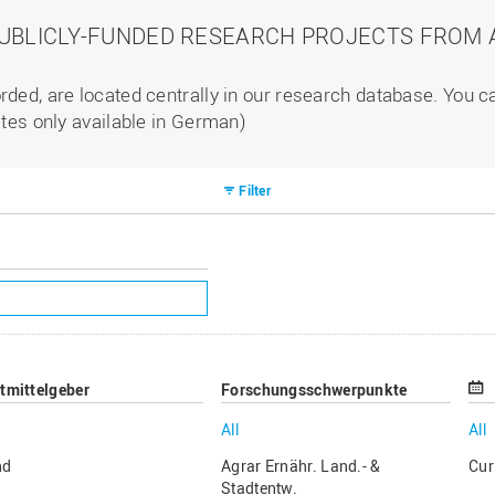
PUBLICLY-FUNDED RESEARCH PROJECTS FROM A
rded, are located centrally in our research database. You 
ites only available in German)
Filter
ttmittelgeber
Forschungsschwerpunkte
All
All
nd
Agrar Ernähr. Land.- &
Cur
Stadtentw.