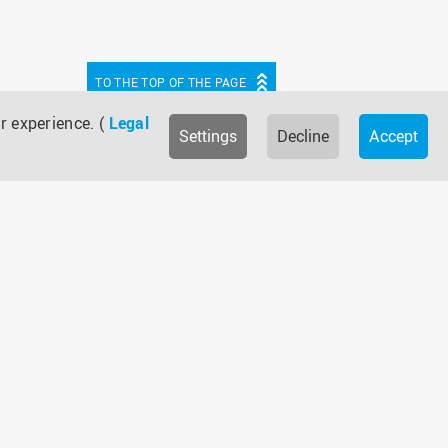
TO THE TOP OF THE PAGE
r experience. (
Legal
Settings
Decline
Accept
be
cebook