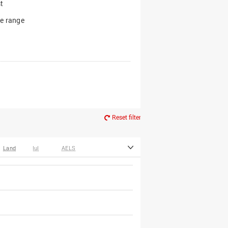
t
e range
Reset filter
Land
IuI
AELS