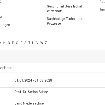
G
Pas
Gesundheit Gesellschaft
Tim
Wirtschaft
nd
Nachhaltige Techn. und
Prozesse
ftungen
Vielfältiges Forschen
stige
M
N
O
P
Q
R
S
T
U
V
W
Z
sachsen
01.01.2024 - 31.03.2028
Prof. Dr. Stefan Stiene
Land Niedersachsen