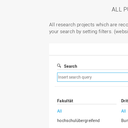
ALL 
All research projects which are reco
your search by setting filters. (webs
Search
Remove
search
filter
Fakultät
Dri
All
All
hochschulübergreifend
Bu