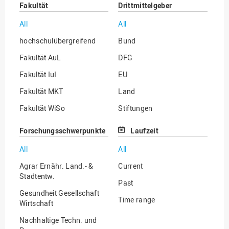
Fakultät
Drittmittelgeber
All
All
hochschulübergreifend
Bund
Fakultät AuL
DFG
Fakultät IuI
EU
Fakultät MKT
Land
Fakultät WiSo
Stiftungen
Institut für Musik
Sonstige
Forschungsschwerpunkte
Laufzeit
All
All
Agrar Ernähr. Land.- &
Current
Stadtentw.
Past
Gesundheit Gesellschaft
Time range
Wirtschaft
Nachhaltige Techn. und