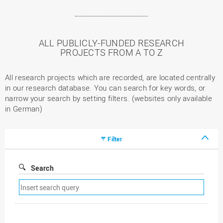
ALL PUBLICLY-FUNDED RESEARCH
PROJECTS FROM A TO Z
All research projects which are recorded, are located centrally
in our research database. You can search for key words, or
narrow your search by setting filters. (websites only available
in German)
Filter
Search
Remove
search
filter