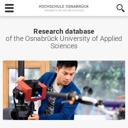
Hochschule
Osnabrück
-
University
of
Research database
Applied
of the Osnabrück University of Applied
Sciences
Sciences