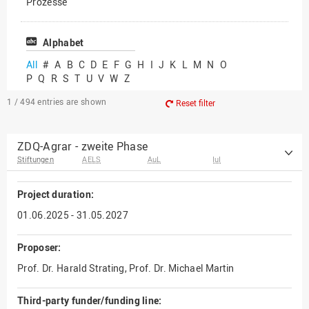
Prozesse
Vielfältiges Forschen
Alphabet
All
#
A
B
C
D
E
F
G
H
I
J
K
L
M
N
O
P
Q
R
S
T
U
V
W
Z
1 / 494
entries are shown
Reset filter
ZDQ-Agrar - zweite Phase
Stiftungen
AELS
AuL
IuI
Project duration:
01.06.2025 - 31.05.2027
Proposer:
Prof. Dr. Harald Strating, Prof. Dr. Michael Martin
Third-party funder/funding line: