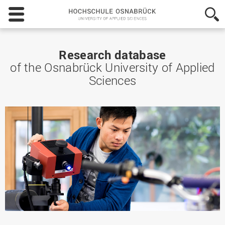
Hochschule
Osnabrück
-
University
of
Research database
Applied
of the Osnabrück University of Applied
Sciences
Sciences