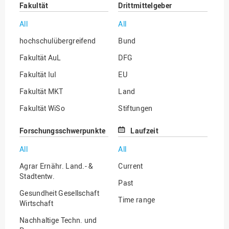
Fakultät
Drittmittelgeber
All
All
hochschulübergreifend
Bund
Fakultät AuL
DFG
Fakultät IuI
EU
Fakultät MKT
Land
Fakultät WiSo
Stiftungen
Institut für Musik
Sonstige
Forschungsschwerpunkte
Laufzeit
All
All
Agrar Ernähr. Land.- &
Current
Stadtentw.
Past
Gesundheit Gesellschaft
Time range
Wirtschaft
Nachhaltige Techn. und