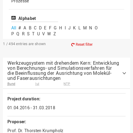
Prozesse
Vielfältiges Forschen
Alphabet
All
#
A
B
C
D
E
F
G
H
I
J
K
L
M
N
O
P
Q
R
S
T
U
V
W
Z
1 / 494
entries are shown
Reset filter
Werkzeugsystem mit drehendem Kern: Entwicklung
von Berechnungs- und Simulationsverfahren für
die Beeinflussung der Ausrichtung von Molekül-
und Faserausrichtungen
Bund
IuI
NTP
Project duration:
01.04.2016 - 31.03.2018
Proposer:
Prof. Dr. Thorsten Krumpholz