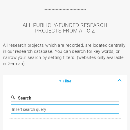
ALL PUBLICLY-FUNDED RESEARCH
PROJECTS FROM A TO Z
All research projects which are recorded, are located centrally
in our research database. You can search for key words, or
narrow your search by setting filters. (websites only available
in German)
Filter
Search
Remove
search
filter