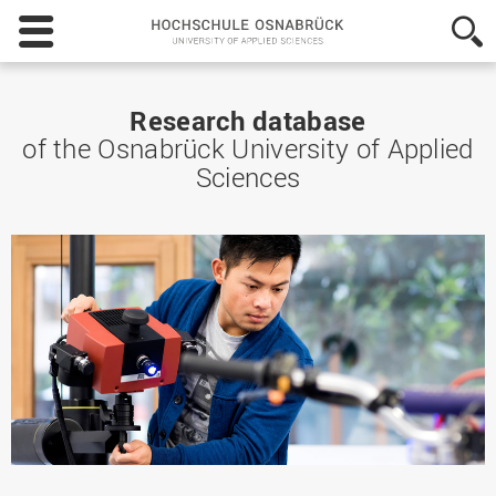
Hochschule
Osnabrück
-
University
of
Research database
Applied
of the Osnabrück University of Applied
Sciences
Sciences