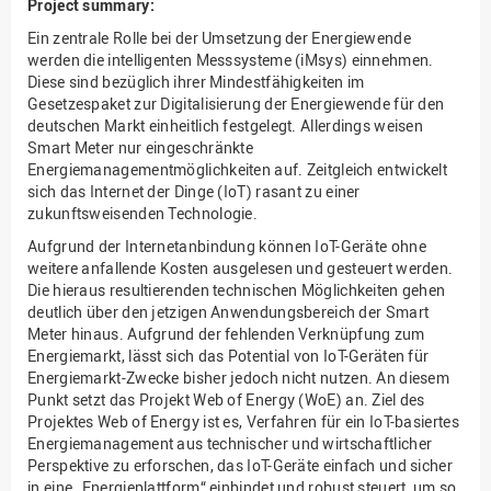
Project summary:
Ein zentrale Rolle bei der Umsetzung der Energiewende
werden die intelligenten Messsysteme (iMsys) einnehmen.
Diese sind bezüglich ihrer Mindestfähigkeiten im
Gesetzespaket zur Digitalisierung der Energiewende für den
deutschen Markt einheitlich festgelegt. Allerdings weisen
Smart Meter nur eingeschränkte
Energiemanagementmöglichkeiten auf. Zeitgleich entwickelt
sich das Internet der Dinge (IoT) rasant zu einer
zukunftsweisenden Technologie.
Aufgrund der Internetanbindung können IoT-Geräte ohne
weitere anfallende Kosten ausgelesen und gesteuert werden.
Die hieraus resultierenden technischen Möglichkeiten gehen
deutlich über den jetzigen Anwendungsbereich der Smart
Meter hinaus. Aufgrund der fehlenden Verknüpfung zum
Energiemarkt, lässt sich das Potential von IoT-Geräten für
Energiemarkt-Zwecke bisher jedoch nicht nutzen. An diesem
Punkt setzt das Projekt Web of Energy (WoE) an. Ziel des
Projektes Web of Energy ist es, Verfahren für ein IoT-basiertes
Energiemanagement aus technischer und wirtschaftlicher
Perspektive zu erforschen, das IoT-Geräte einfach und sicher
in eine „Energieplattform“ einbindet und robust steuert, um so