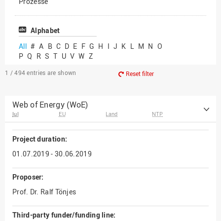
Prozesse
Vielfältiges Forschen
Alphabet
All
#
A
B
C
D
E
F
G
H
I
J
K
L
M
N
O
P
Q
R
S
T
U
V
W
Z
1 / 494
entries are shown
Reset filter
Web of Energy (WoE)
IuI
EU
Land
NTP
Project duration:
01.07.2019 - 30.06.2019
Proposer:
Prof. Dr. Ralf Tönjes
Third-party funder/funding line: