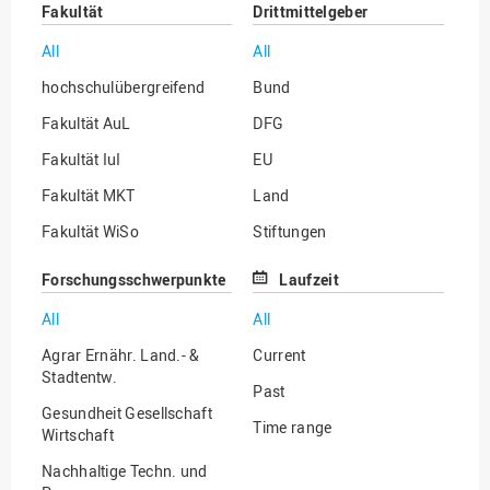
Fakultät
Drittmittelgeber
All
All
hochschulübergreifend
Bund
Fakultät AuL
DFG
Fakultät IuI
EU
Fakultät MKT
Land
Fakultät WiSo
Stiftungen
Institut für Musik
Sonstige
Forschungsschwerpunkte
Laufzeit
All
All
Agrar Ernähr. Land.- &
Current
Stadtentw.
Past
Gesundheit Gesellschaft
Time range
Wirtschaft
Nachhaltige Techn. und