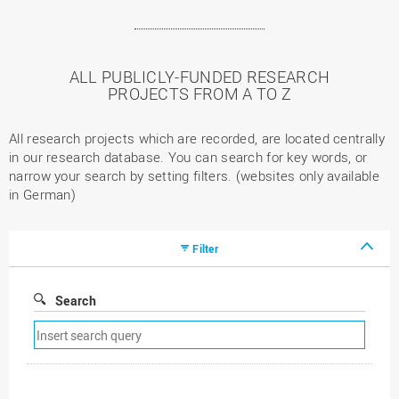
ALL PUBLICLY-FUNDED RESEARCH
PROJECTS FROM A TO Z
All research projects which are recorded, are located centrally
in our research database. You can search for key words, or
narrow your search by setting filters. (websites only available
in German)
Filter
Search
Remove
search
filter