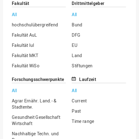
Fakultät
Drittmittelgeber
All
All
hochschulübergreifend
Bund
Fakultät AuL
DFG
Fakultät IuI
EU
Fakultät MKT
Land
Fakultät WiSo
Stiftungen
Institut für Musik
Sonstige
Forschungsschwerpunkte
Laufzeit
All
All
Agrar Ernähr. Land.- &
Current
Stadtentw.
Past
Gesundheit Gesellschaft
Time range
Wirtschaft
Nachhaltige Techn. und