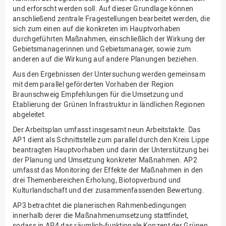
und erforscht werden soll. Auf dieser Grundlage können
anschließend zentrale Fragestellungen bearbeitet werden, die
sich zum einen auf die konkreten im Hauptvorhaben
durchgeführten Maßnahmen, einschließlich der Wirkung der
Gebietsmanagerinnen und Gebietsmanager, sowie zum
anderen auf die Wirkung auf andere Planungen beziehen.
Aus den Ergebnissen der Untersuchung werden gemeinsam
mit dem parallel geförderten Vorhaben der Region
Braunschweig Empfehlungen für die Umsetzung und
Etablierung der Grünen Infrastruktur in ländlichen Regionen
abgeleitet.
Der Arbeitsplan umfasst insgesamt neun Arbeitstakte. Das
AP1 dient als Schnittstelle zum parallel durch den Kreis Lippe
beantragten Hauptvorhaben und darin der Unterstützung bei
der Planung und Umsetzung konkreter Maßnahmen. AP2
umfasst das Monitoring der Effekte der Maßnahmen in den
drei Themenbereichen Erholung, Biotopverbund und
Kulturlandschaft und der zusammenfassenden Bewertung.
AP3 betrachtet die planerischen Rahmenbedingungen
innerhalb derer die Maßnahmenumsetzung stattfindet,
sodass in AP4 das räumlich-funktionale Konzept der Grünen