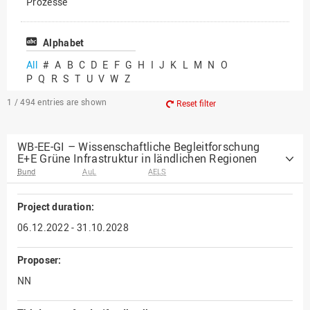
Prozesse
Vielfältiges Forschen
Alphabet
All
#
A
B
C
D
E
F
G
H
I
J
K
L
M
N
O
P
Q
R
S
T
U
V
W
Z
1 / 494
entries are shown
Reset filter
WB-EE-GI – Wissenschaftliche Begleitforschung
E+E Grüne Infrastruktur in ländlichen Regionen
Bund
AuL
AELS
Project duration:
06.12.2022 - 31.10.2028
Proposer:
NN