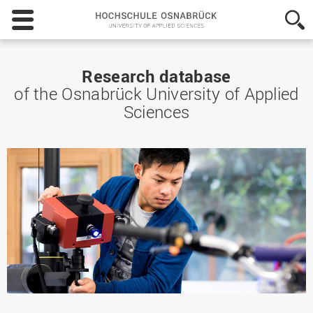
Hochschule
Osnabrück
-
University
of
Research database
Applied
of the Osnabrück University of Applied
Sciences
Sciences