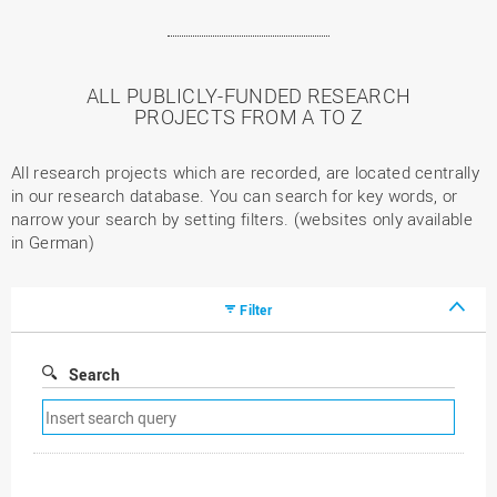
ALL PUBLICLY-FUNDED RESEARCH
PROJECTS FROM A TO Z
All research projects which are recorded, are located centrally
in our research database. You can search for key words, or
narrow your search by setting filters. (websites only available
in German)
Filter
Search
Remove
search
filter