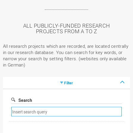
ALL PUBLICLY-FUNDED RESEARCH
PROJECTS FROM A TO Z
All research projects which are recorded, are located centrally
in our research database. You can search for key words, or
narrow your search by setting filters. (websites only available
in German)
Filter
Search
Remove
search
filter