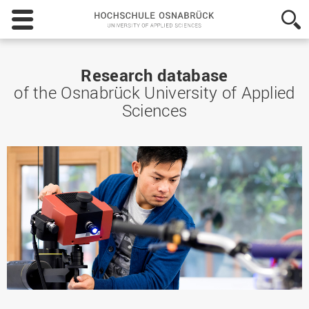
Hochschule
Osnabrück
-
University
of
Research database
Applied
of the Osnabrück University of Applied
Sciences
Sciences