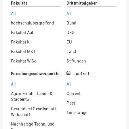
Fakultät
Drittmittelgeber
All
All
hochschulübergreifend
Bund
Fakultät AuL
DFG
Fakultät IuI
EU
Fakultät MKT
Land
Fakultät WiSo
Stiftungen
Institut für Musik
Sonstige
Forschungsschwerpunkte
Laufzeit
All
All
Agrar Ernähr. Land.- &
Current
Stadtentw.
Past
Gesundheit Gesellschaft
Time range
Wirtschaft
Nachhaltige Techn. und