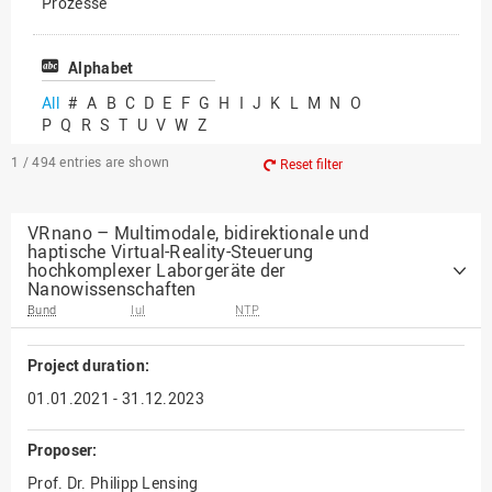
Prozesse
Vielfältiges Forschen
Alphabet
All
#
A
B
C
D
E
F
G
H
I
J
K
L
M
N
O
P
Q
R
S
T
U
V
W
Z
1 / 494
entries are shown
Reset filter
VRnano – Multimodale, bidirektionale und
haptische Virtual-Reality-Steuerung
hochkomplexer Laborgeräte der
Nanowissenschaften
Bund
IuI
NTP
Project duration:
01.01.2021 - 31.12.2023
Proposer:
Prof. Dr. Philipp Lensing