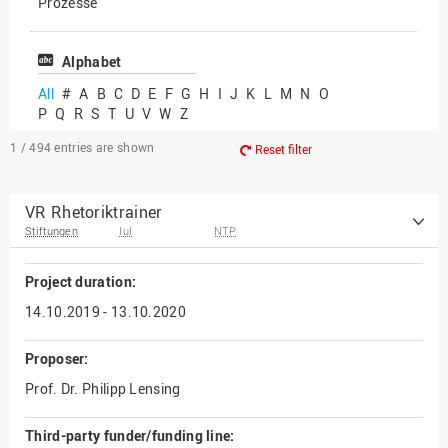
Prozesse
Vielfältiges Forschen
Alphabet
All
#
A
B
C
D
E
F
G
H
I
J
K
L
M
N
O
P
Q
R
S
T
U
V
W
Z
1 / 494
entries are shown
Reset filter
VR Rhetoriktrainer
Stiftungen
IuI
NTP
Project duration:
14.10.2019 - 13.10.2020
Proposer:
Prof. Dr. Philipp Lensing
Third-party funder/funding line: