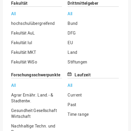
Fakultät
Drittmittelgeber
All
All
hochschulübergreifend
Bund
Fakultät AuL
DFG
Fakultät IuI
EU
Fakultät MKT
Land
Fakultät WiSo
Stiftungen
Institut für Musik
Sonstige
Forschungsschwerpunkte
Laufzeit
All
All
Agrar Ernähr. Land.- &
Current
Stadtentw.
Past
Gesundheit Gesellschaft
Time range
Wirtschaft
Nachhaltige Techn. und