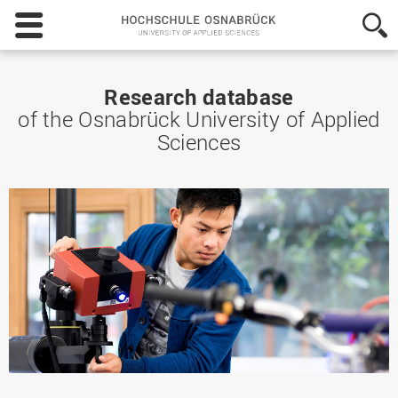
Hochschule
Osnabrück
-
University
of
Research database
Applied
of the Osnabrück University of Applied
Sciences
Sciences