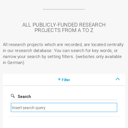
ALL PUBLICLY-FUNDED RESEARCH
PROJECTS FROM A TO Z
All research projects which are recorded, are located centrally
in our research database. You can search for key words, or
narrow your search by setting filters. (websites only available
in German)
Filter
Search
Remove
search
filter