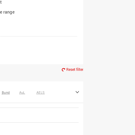
t
e range
Reset filter
Bund
AuL
AELS