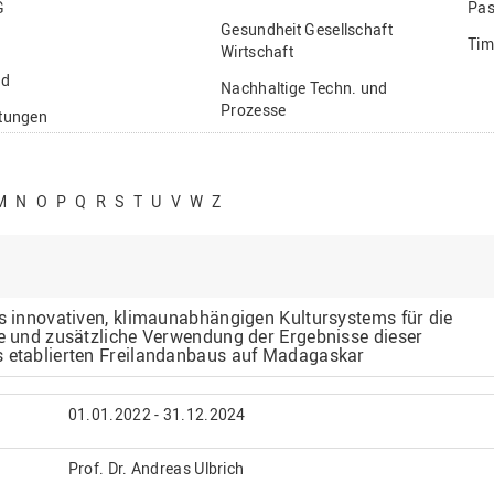
G
Pas
Gesundheit Gesellschaft
Tim
Wirtschaft
nd
Nachhaltige Techn. und
Prozesse
ftungen
Vielfältiges Forschen
stige
M
N
O
P
Q
R
S
T
U
V
W
Z
es innovativen, klimaunabhängigen Kultursystems für die
le und zusätzliche Verwendung der Ergebnisse dieser
s etablierten Freilandanbaus auf Madagaskar
01.01.2022 - 31.12.2024
Prof. Dr. Andreas Ulbrich