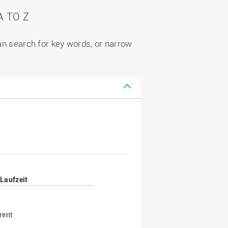
 TO Z
can search for key words, or narrow
Laufzeit
rent