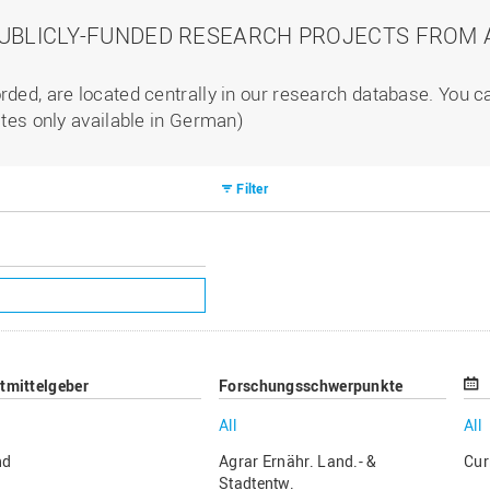
PUBLICLY-FUNDED RESEARCH PROJECTS FROM A
rded, are located centrally in our research database. You 
ites only available in German)
Filter
ttmittelgeber
Forschungsschwerpunkte
All
All
nd
Agrar Ernähr. Land.- &
Cur
Stadtentw.