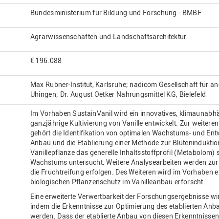
Bundesministerium für Bildung und Forschung - BMBF
Agrarwissenschaften und Landschaftsarchitektur
€ 196.088
Max Rubner-Institut, Karlsruhe; nadicom Gesellschaft für 
Uhingen; Dr. August Oetker Nahrungsmittel KG, Bielefeld
Im Vorhaben SustainVanil wird ein innovatives, klimaunabhä
ganzjährige Kultivierung von Vanille entwickelt. Zur weitere
gehört die Identifikation von optimalen Wachstums- und En
Anbau und die Etablierung einer Methode zur Blüteninduktio
Vanillepflanze das generelle Inhaltsstoffprofil (Metabolo
Wachstums untersucht. Weitere Analysearbeiten werden zur
die Fruchtreifung erfolgen. Des Weiteren wird im Vorhabe
biologischen Pflanzenschutz im Vanilleanbau erforscht.
Eine erweiterte Verwertbarkeit der Forschungsergebnisse wir
indem die Erkenntnisse zur Optimierung des etablierten An
werden. Dass der etablierte Anbau von diesen Erkenntnissen e