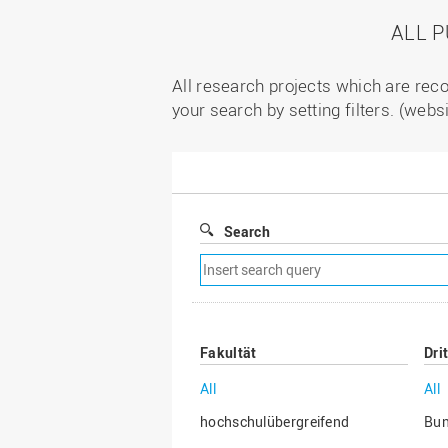
ALL 
All research projects which are reco
your search by setting filters. (webs
Search
Remove
search
filter
Fakultät
Dri
All
All
hochschulübergreifend
Bu