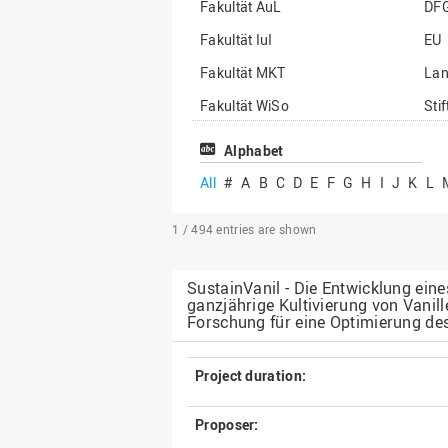
Fakultät AuL
DF
Fakultät IuI
EU
Fakultät MKT
La
Fakultät WiSo
Sti
Institut für Musik
Son
Alphabet
All
#
A
B
C
D
E
F
G
H
I
J
K
L
1 / 494
entries are shown
SustainVanil - Die Entwicklung ein
ganzjährige Kultivierung von Vanil
Forschung für eine Optimierung de
Project duration:
Proposer: