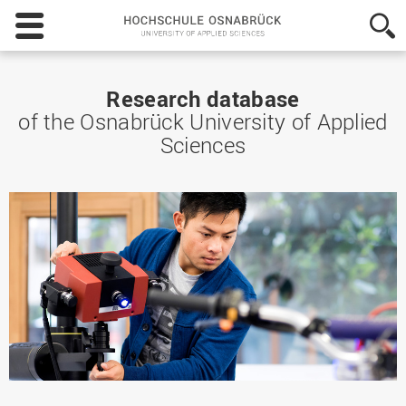
Hochschule
Osnabrück
-
University
of
Research database
Applied
of the Osnabrück University of Applied
Sciences
Sciences