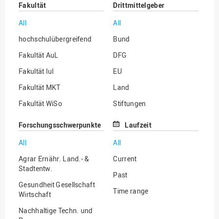
Fakultät
Drittmittelgeber
All
All
hochschulübergreifend
Bund
Fakultät AuL
DFG
Fakultät IuI
EU
Fakultät MKT
Land
Fakultät WiSo
Stiftungen
Institut für Musik
Sonstige
Forschungsschwerpunkte
Laufzeit
All
All
Agrar Ernähr. Land.- &
Current
Stadtentw.
Past
Gesundheit Gesellschaft
Time range
Wirtschaft
Nachhaltige Techn. und