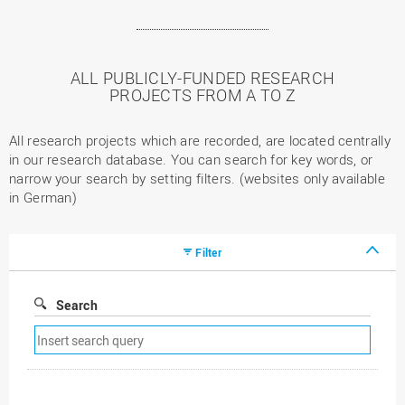
ALL PUBLICLY-FUNDED RESEARCH
PROJECTS FROM A TO Z
All research projects which are recorded, are located centrally
in our research database. You can search for key words, or
narrow your search by setting filters. (websites only available
in German)
Filter
Search
Remove
search
filter