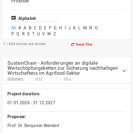
Prozesse
Vielfältiges Forschen
Alphabet
All
#
A
B
C
D
E
F
G
H
I
J
K
L
M
N
O
P
Q
R
S
T
U
V
W
Z
1 / 494
entries are shown
Reset filter
SustainChain - Anforderungen an digitale
Wertschöpfungsketten zur Sicherung nachhaltigen
Wirtschaftens im Agrifood-Sektor
Stiftungen
MKT
AELS
Project duration:
01.01.2026 - 31.12.2027
Proposer:
Prof. Dr. Benjamin Weintert