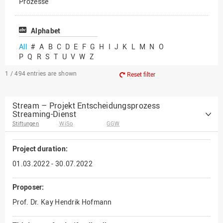
Prozesse
Vielfältiges Forschen
Alphabet
All
#
A
B
C
D
E
F
G
H
I
J
K
L
M
N
O
P
Q
R
S
T
U
V
W
Z
1 / 494
entries are shown
Reset filter
Stream – Projekt Entscheidungsprozess
Streaming-Dienst
Stiftungen
WiSo
GGW
Project duration:
01.03.2022 - 30.07.2022
Proposer:
Prof. Dr. Kay Hendrik Hofmann