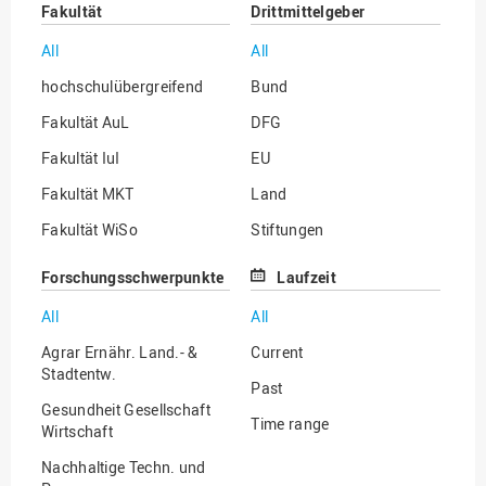
Fakultät
Drittmittelgeber
All
All
hochschulübergreifend
Bund
Fakultät AuL
DFG
Fakultät IuI
EU
Fakultät MKT
Land
Fakultät WiSo
Stiftungen
Institut für Musik
Sonstige
Forschungsschwerpunkte
Laufzeit
All
All
Agrar Ernähr. Land.- &
Current
Stadtentw.
Past
Gesundheit Gesellschaft
Time range
Wirtschaft
Nachhaltige Techn. und