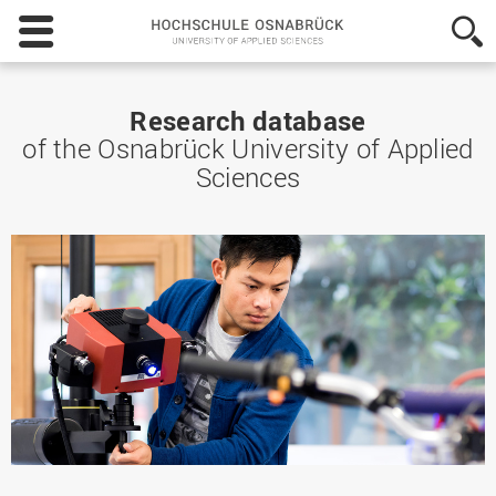
Hochschule
Osnabrück
-
University
of
Research database
Applied
of the Osnabrück University of Applied
Sciences
Sciences