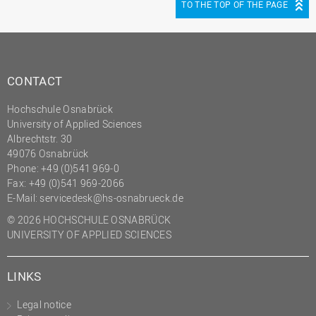
TO THE TOP OF THE PAGE
CONTACT
Hochschule Osnabrück
University of Applied Sciences
Albrechtstr. 30
49076 Osnabrück
Phone: +49 (0)541 969-0
Fax: +49 (0)541 969-2066
E-Mail:
servicedesk@hs-osnabrueck.de
© 2026 HOCHSCHULE OSNABRÜCK
UNIVERSITY OF APPLIED SCIENCES
LINKS
Legal notice