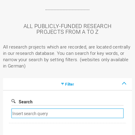
ALL PUBLICLY-FUNDED RESEARCH
PROJECTS FROM A TO Z
All research projects which are recorded, are located centrally
in our research database. You can search for key words, or
narrow your search by setting filters. (websites only available
in German)
Filter
Search
Remove
search
filter