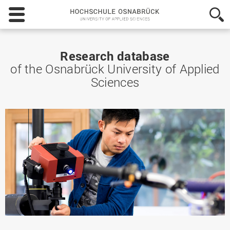
Hochschule
Osnabrück
-
University
of
Research database
Applied
of the Osnabrück University of Applied
Sciences
Sciences