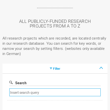
ALL PUBLICLY-FUNDED RESEARCH
PROJECTS FROM A TO Z
All research projects which are recorded, are located centrally
in our research database. You can search for key words, or
narrow your search by setting filters. (websites only available
in German)
Filter
Search
Remove
search
filter