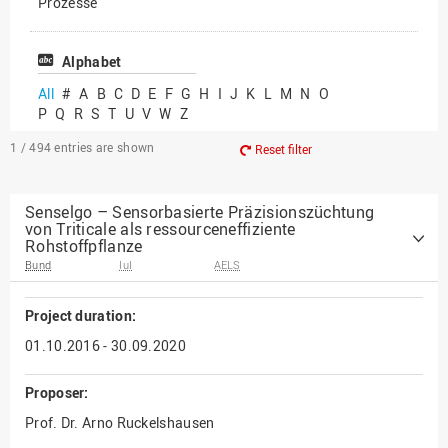
Prozesse
Vielfältiges Forschen
Alphabet
All
#
A
B
C
D
E
F
G
H
I
J
K
L
M
N
O
P
Q
R
S
T
U
V
W
Z
1 / 494
entries are shown
Reset filter
Senselgo – Sensorbasierte Präzisionszüchtung
von Triticale als ressourceneffiziente
Rohstoffpflanze
Bund
IuI
AELS
Project duration:
01.10.2016 - 30.09.2020
Proposer:
Prof. Dr. Arno Ruckelshausen