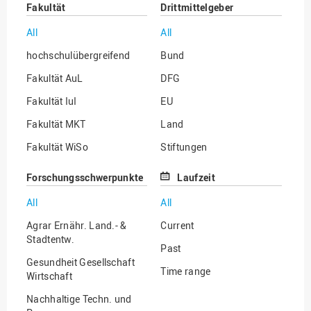
Fakultät
Drittmittelgeber
All
All
hochschulübergreifend
Bund
Fakultät AuL
DFG
Fakultät IuI
EU
Fakultät MKT
Land
Fakultät WiSo
Stiftungen
Institut für Musik
Sonstige
Forschungsschwerpunkte
Laufzeit
All
All
Agrar Ernähr. Land.- &
Current
Stadtentw.
Past
Gesundheit Gesellschaft
Time range
Wirtschaft
Nachhaltige Techn. und