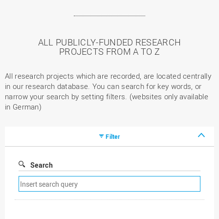
ALL PUBLICLY-FUNDED RESEARCH
PROJECTS FROM A TO Z
All research projects which are recorded, are located centrally
in our research database. You can search for key words, or
narrow your search by setting filters. (websites only available
in German)
Filter
Search
Remove
search
filter