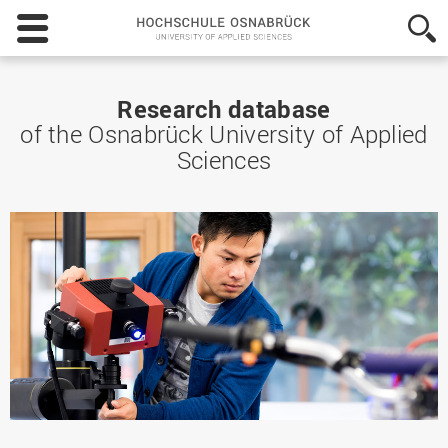
Hochschule
Osnabrück
-
University
of
Research database
Applied
of the Osnabrück University of Applied
Sciences
Sciences