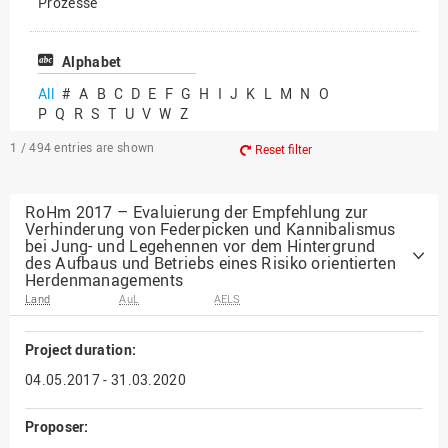
Prozesse
Vielfältiges Forschen
Alphabet
All
#
A
B
C
D
E
F
G
H
I
J
K
L
M
N
O
P
Q
R
S
T
U
V
W
Z
1 / 494
entries are shown
Reset filter
RoHm 2017 – Evaluierung der Empfehlung zur
Verhinderung von Federpicken und Kannibalismus
bei Jung- und Legehennen vor dem Hintergrund
des Aufbaus und Betriebs eines Risiko orientierten
Herdenmanagements
Land
AuL
AELS
Project duration:
04.05.2017 - 31.03.2020
Proposer: