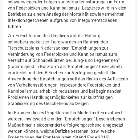
schwerwiegender Folgen von Verhaltensstörungen in Form
von Federpicken und Kannibalismus. Letzteres wird in vielen
Betrieben zu einem Anstieg der Mortalität sowie vermehrten
Infektionsgeschehen aufgrund von Integumentschäden
führen.
Zur Erleichterung des Umstiegs auf die Haltung
schnabelungekürzter Tiere wurden im Rahmen des
Tierschutzplans Niedersachsen "Empfehlungen zur
Verhinderung von Federpicken und Kannibalismus zum
Verzicht auf Schnabelkürzen bei Jung- und Legehennen"
(nachfolgend in Kurzform als "Empfehlungen" bezeichnet)
erarbeitet und den Betrieben zur Verfügung gestellt. Die
Anwendung der Empfehlungen soll das Risiko des Auftretens
von Verhaltensstörungen, insbesondere Federpicken und
Kannibalismus, erheblich reduzieren und bei beginnenden
Problemen Handlungsmöglichkeiten zur kurzfristigen
Stabilisierung des Geschehens aufzeigen.
Im Rahmen dieses Projektes soll in Modellherden evaluiert
werden, inwieweit die in den "Empfehlungen" beschriebenen
Maßnahmen risikoorientiert erfolgversprechend umgesetzt
werden können, welche Defizite bestehen, bzw. welche
Ergänzungen der Empfehlungen (Stand Ende 2016)