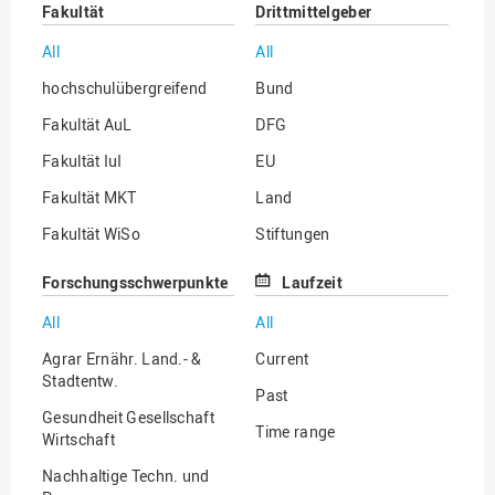
Fakultät
Drittmittelgeber
All
All
hochschulübergreifend
Bund
Fakultät AuL
DFG
Fakultät IuI
EU
Fakultät MKT
Land
Fakultät WiSo
Stiftungen
Institut für Musik
Sonstige
Forschungsschwerpunkte
Laufzeit
All
All
Agrar Ernähr. Land.- &
Current
Stadtentw.
Past
Gesundheit Gesellschaft
Time range
Wirtschaft
Nachhaltige Techn. und