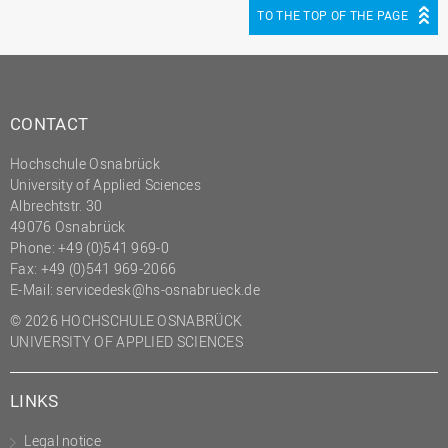
TO THE TOP OF THE PAGE
CONTACT
Hochschule Osnabrück
University of Applied Sciences
Albrechtstr. 30
49076 Osnabrück
Phone: +49 (0)541 969-0
Fax: +49 (0)541 969-2066
E-Mail:
servicedesk@hs-osnabrueck.de
© 2026 HOCHSCHULE OSNABRÜCK
UNIVERSITY OF APPLIED SCIENCES
LINKS
Legal notice