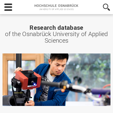
Hochschule
Osnabrück
-
University
of
Research database
Applied
of the Osnabrück University of Applied
Sciences
Sciences