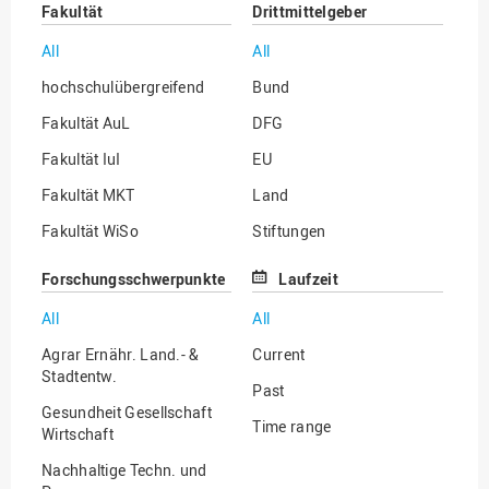
Fakultät
Drittmittelgeber
All
All
hochschulübergreifend
Bund
Fakultät AuL
DFG
Fakultät IuI
EU
Fakultät MKT
Land
Fakultät WiSo
Stiftungen
Institut für Musik
Sonstige
Forschungsschwerpunkte
Laufzeit
All
All
Agrar Ernähr. Land.- &
Current
Stadtentw.
Past
Gesundheit Gesellschaft
Time range
Wirtschaft
Nachhaltige Techn. und