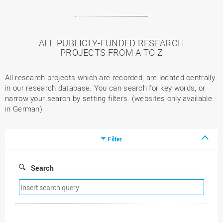
ALL PUBLICLY-FUNDED RESEARCH
PROJECTS FROM A TO Z
All research projects which are recorded, are located centrally
in our research database. You can search for key words, or
narrow your search by setting filters. (websites only available
in German)
Filter
Search
Remove
search
filter