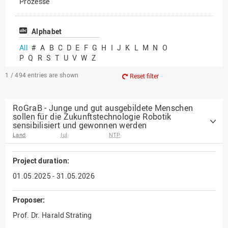
Prozesse
Vielfältiges Forschen
Alphabet
All
#
A
B
C
D
E
F
G
H
I
J
K
L
M
N
O
P
Q
R
S
T
U
V
W
Z
1 / 494
entries are shown
Reset filter
RoGraB - Junge und gut ausgebildete Menschen
sollen für die Zukunftstechnologie Robotik
sensibilisiert und gewonnen werden
Land
IuI
NTP
Project duration:
01.05.2025 - 31.05.2026
Proposer:
Prof. Dr. Harald Strating