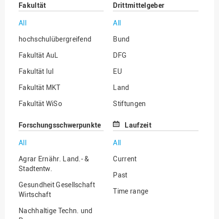
Fakultät
Drittmittelgeber
All
All
hochschulübergreifend
Bund
Fakultät AuL
DFG
Fakultät IuI
EU
Fakultät MKT
Land
Fakultät WiSo
Stiftungen
Institut für Musik
Sonstige
Forschungsschwerpunkte
Laufzeit
All
All
Agrar Ernähr. Land.- &
Current
Stadtentw.
Past
Gesundheit Gesellschaft
Time range
Wirtschaft
Nachhaltige Techn. und