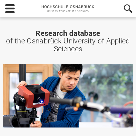
Hochschule
Osnabrück
-
University
of
Research database
Applied
of the Osnabrück University of Applied
Sciences
Sciences