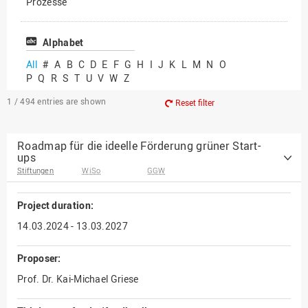
Prozesse
Vielfältiges Forschen
Alphabet
All
#
A
B
C
D
E
F
G
H
I
J
K
L
M
N
O
P
Q
R
S
T
U
V
W
Z
1 / 494
entries are shown
Reset filter
Roadmap für die ideelle Förderung grüner Start-
ups
Stiftungen
WiSo
GGW
Project duration:
14.03.2024 - 13.03.2027
Proposer:
Prof. Dr. Kai-Michael Griese