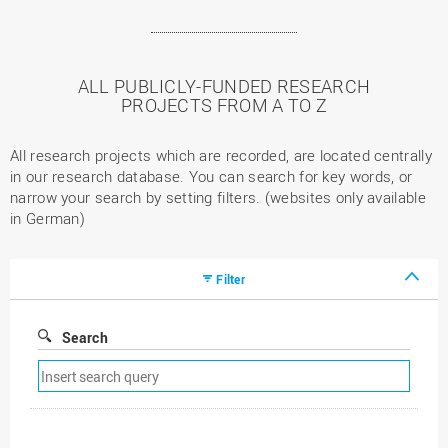
ALL PUBLICLY-FUNDED RESEARCH
PROJECTS FROM A TO Z
All research projects which are recorded, are located centrally
in our research database. You can search for key words, or
narrow your search by setting filters. (websites only available
in German)
Filter
Search
Remove
search
filter