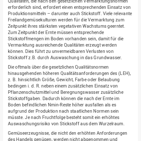
Qualitäten, die nach den gesetzlichen Vermarktungsnormen
erforderlich sind, erfordert einen entsprechenden Einsatz von
Produktionsmitteln – darunter auch Stickstoff. Viele relevante
Freilandgemüsekulturen werden für die Vermarktung zum
Zeitpunkt ihres stärksten vegetativen Wachstums geerntet.
Zum Zeitpunkt der Ernte müssen entsprechende
Stickstoffmengen im Boden vorhanden sein, damit für die
Vermarktung ausreichende Qualitäten erzeugt werden
können. Dies führt zu unvermeidbaren Verlusten von
Stickstoff z.B. durch Auswaschung in das Grundwasser.
Die oftmals über die gesetzlichen Qualitätsnormen
hinausgehenden höheren Qualitätsanforderungen des (LEH),
z. B. hinsichtlich Größe, Gewicht, Farbe oder Belaubung
bedingen i. d. R. neben einem zusätzlichen Einsatz von
Pflanzenschutzmittel und Beregnungswasser zusätzliche
Stickstoffgaben. Dadurch können die nach der Ernte im
Boden befindlichen Nmin-Reste höher ausfallen als es
aufgrund der Produktion nach staatlichen Normen sein
müsste. Je nach Fruchtfolge besteht somit ein erhöhtes
Auswaschungsrisiko von Stickstoff aus dem Wurzelraum.
Gemüseerzeugnisse, die nicht den erhöhten Anforderungen
des Handels genügen, werden nicht abgenommen und