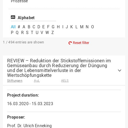
Prozesse
Vielfältiges Forschen
Alphabet
All
#
A
B
C
D
E
F
G
H
I
J
K
L
M
N
O
P
Q
R
S
T
U
V
W
Z
1 / 494
entries are shown
Reset filter
REVIEW – Reduktion der Stickstoffemissionen im
Gemüseanbau durch Reduzierung der Düngung
und der Lebensmittelverluste in der
Wertschöpfungskette
Stiftungen
AuL
AELS
Project duration:
16.03.2020 - 15.03.2023
Proposer:
Prof. Dr. Ulrich Enneking