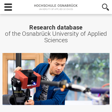
Hochschule
Osnabrück
-
University
of
Research database
Applied
of the Osnabrück University of Applied
Sciences
Sciences