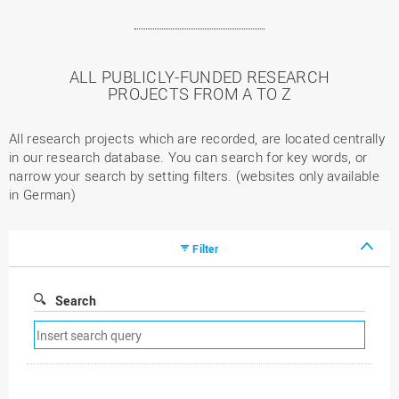
ALL PUBLICLY-FUNDED RESEARCH
PROJECTS FROM A TO Z
All research projects which are recorded, are located centrally
in our research database. You can search for key words, or
narrow your search by setting filters. (websites only available
in German)
Filter
Search
Remove
search
filter