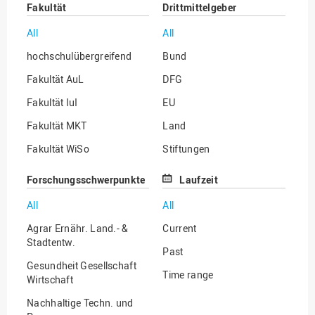
Fakultät
Drittmittelgeber
All
All
hochschulübergreifend
Bund
Fakultät AuL
DFG
Fakultät IuI
EU
Fakultät MKT
Land
Fakultät WiSo
Stiftungen
Institut für Musik
Sonstige
Forschungsschwerpunkte
Laufzeit
All
All
Agrar Ernähr. Land.- &
Current
Stadtentw.
Past
Gesundheit Gesellschaft
Time range
Wirtschaft
Nachhaltige Techn. und