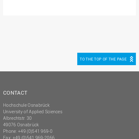
TO THE TOP OF THE PAGE
CONTACT
Hochschule Osnabrück
University of Applied Sciences
Albrechtstr. 30
49076 Osnabrück
Phone: +49 (0)541 969-0
Fax: +49 (0)541 969-2066