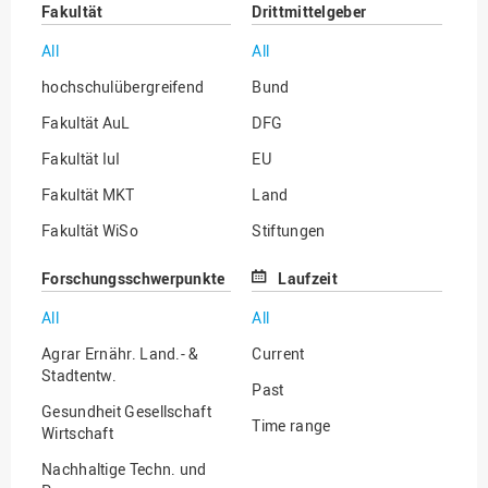
Fakultät
Drittmittelgeber
All
All
hochschulübergreifend
Bund
Fakultät AuL
DFG
Fakultät IuI
EU
Fakultät MKT
Land
Fakultät WiSo
Stiftungen
Institut für Musik
Sonstige
Forschungsschwerpunkte
Laufzeit
All
All
Agrar Ernähr. Land.- &
Current
Stadtentw.
Past
Gesundheit Gesellschaft
Time range
Wirtschaft
Nachhaltige Techn. und