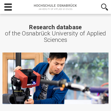
Hochschule
Osnabrück
-
University
of
Research database
Applied
of the Osnabrück University of Applied
Sciences
Sciences