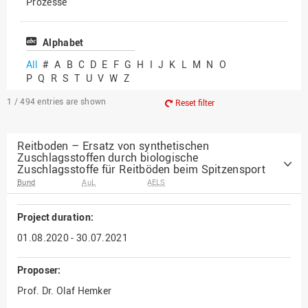
Prozesse
Vielfältiges Forschen
Alphabet
All
#
A
B
C
D
E
F
G
H
I
J
K
L
M
N
O
P
Q
R
S
T
U
V
W
Z
1 / 494
entries are shown
Reset filter
Reitboden – Ersatz von synthetischen
Zuschlagsstoffen durch biologische
Zuschlagsstoffe für Reitböden beim Spitzensport
Bund
AuL
AELS
Project duration:
01.08.2020 - 30.07.2021
Proposer:
Prof. Dr. Olaf Hemker