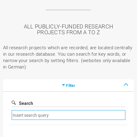
ALL PUBLICLY-FUNDED RESEARCH
PROJECTS FROM A TO Z
All research projects which are recorded, are located centrally
in our research database. You can search for key words, or
narrow your search by setting filters. (websites only available
in German)
Filter
Search
Remove
search
filter