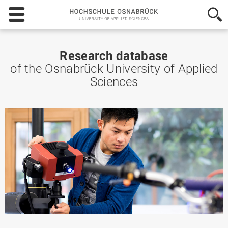
Hochschule
Osnabrück
-
University
of
Research database
Applied
of the Osnabrück University of Applied
Sciences
Sciences