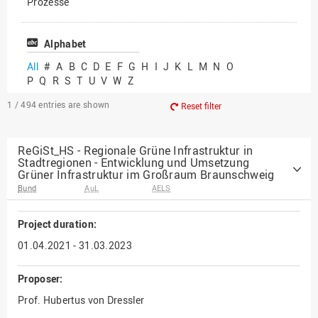
Prozesse
Vielfältiges Forschen
Alphabet
All
#
A
B
C
D
E
F
G
H
I
J
K
L
M
N
O
P
Q
R
S
T
U
V
W
Z
1 / 494
entries are shown
Reset filter
ReGiSt_HS - Regionale Grüne Infrastruktur in
Stadtregionen - Entwicklung und Umsetzung
Grüner Infrastruktur im Großraum Braunschweig
Bund
AuL
AELS
Project duration:
01.04.2021 - 31.03.2023
Proposer:
Prof. Hubertus von Dressler