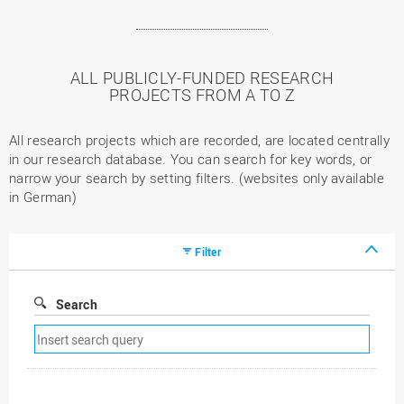
ALL PUBLICLY-FUNDED RESEARCH
PROJECTS FROM A TO Z
All research projects which are recorded, are located centrally
in our research database. You can search for key words, or
narrow your search by setting filters. (websites only available
in German)
Filter
Search
Remove
search
filter