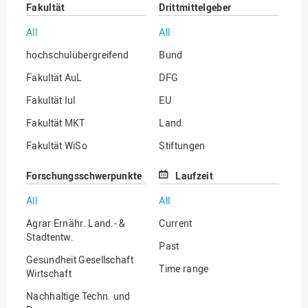
Fakultät
Drittmittelgeber
All
All
hochschulübergreifend
Bund
Fakultät AuL
DFG
Fakultät IuI
EU
Fakultät MKT
Land
Fakultät WiSo
Stiftungen
Institut für Musik
Sonstige
Forschungsschwerpunkte
Laufzeit
All
All
Agrar Ernähr. Land.- &
Current
Stadtentw.
Past
Gesundheit Gesellschaft
Time range
Wirtschaft
Nachhaltige Techn. und