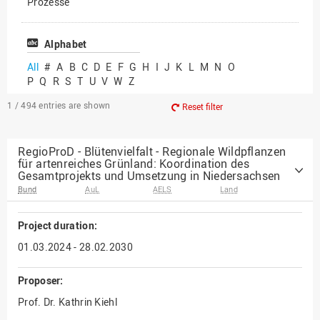
Prozesse
Vielfältiges Forschen
Alphabet
All
#
A
B
C
D
E
F
G
H
I
J
K
L
M
N
O
P
Q
R
S
T
U
V
W
Z
1 / 494
entries are shown
Reset filter
RegioProD - Blütenvielfalt - Regionale Wildpflanzen
für artenreiches Grünland: Koordination des
Gesamtprojekts und Umsetzung in Niedersachsen
Bund
AuL
AELS
Land
Project duration:
01.03.2024 - 28.02.2030
Proposer:
Prof. Dr. Kathrin Kiehl