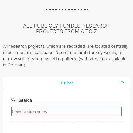
ALL PUBLICLY-FUNDED RESEARCH
PROJECTS FROM A TO Z
All research projects which are recorded, are located centrally
in our research database. You can search for key words, or
narrow your search by setting filters. (websites only available
in German)
Filter
Search
Remove
search
filter