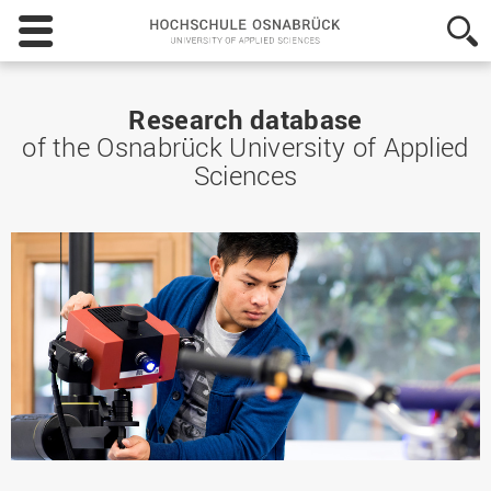
Hochschule
Osnabrück
-
University
of
Research database
Applied
of the Osnabrück University of Applied
Sciences
Sciences