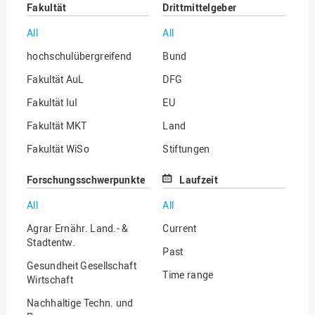
Fakultät
Drittmittelgeber
All
All
hochschulübergreifend
Bund
Fakultät AuL
DFG
Fakultät IuI
EU
Fakultät MKT
Land
Fakultät WiSo
Stiftungen
Institut für Musik
Sonstige
Forschungsschwerpunkte
Laufzeit
All
All
Agrar Ernähr. Land.- &
Current
Stadtentw.
Past
Gesundheit Gesellschaft
Time range
Wirtschaft
Nachhaltige Techn. und