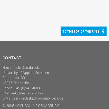
TO THE TOP OF THE PAGE
CONTACT
Hochschule Osnabrück
University of Applied Sciences
Albrechtstr. 30
49076 Osnabrück
Phone: +49 (0)541 969-0
Fax: +49 (0)541 969-2066
E-Mail:
servicedesk@hs-osnabrueck.de
© 2026 HOCHSCHULE OSNABRÜCK