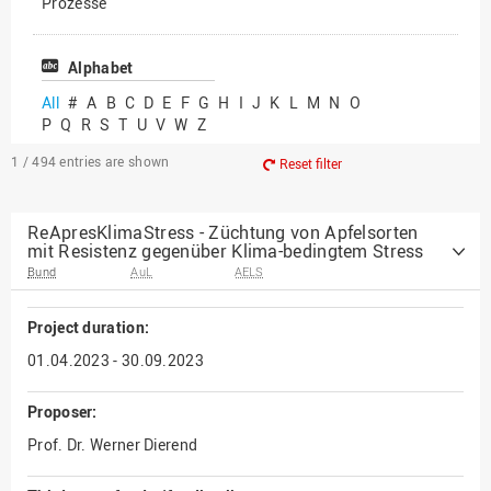
Prozesse
Vielfältiges Forschen
Alphabet
All
#
A
B
C
D
E
F
G
H
I
J
K
L
M
N
O
P
Q
R
S
T
U
V
W
Z
1 / 494
entries are shown
Reset filter
ReApresKlimaStress - Züchtung von Apfelsorten
mit Resistenz gegenüber Klima-bedingtem Stress
Bund
AuL
AELS
Project duration:
01.04.2023 - 30.09.2023
Proposer:
Prof. Dr. Werner Dierend