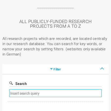
ALL PUBLICLY-FUNDED RESEARCH
PROJECTS FROM A TO Z
All research projects which are recorded, are located centrally
in our research database. You can search for key words, or
narrow your search by setting filters. (websites only available
in German)
Filter
Search
Remove
search
filter