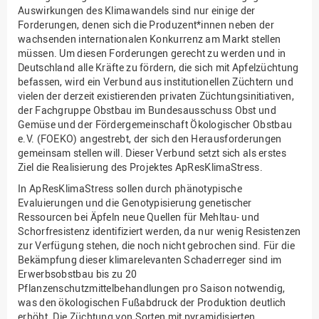
Auswirkungen des Klimawandels sind nur einige der
Forderungen, denen sich die Produzent*innen neben der
wachsenden internationalen Konkurrenz am Markt stellen
müssen. Um diesen Forderungen gerecht zu werden und in
Deutschland alle Kräfte zu fördern, die sich mit Apfelzüchtung
befassen, wird ein Verbund aus institutionellen Züchtern und
vielen der derzeit existierenden privaten Züchtungsinitiativen,
der Fachgruppe Obstbau im Bundesausschuss Obst und
Gemüse und der Fördergemeinschaft Ökologischer Obstbau
e.V. (FOEKO) angestrebt, der sich den Herausforderungen
gemeinsam stellen will. Dieser Verbund setzt sich als erstes
Ziel die Realisierung des Projektes ApResKlimaStress.
In ApResKlimaStress sollen durch phänotypische
Evaluierungen und die Genotypisierung genetischer
Ressourcen bei Äpfeln neue Quellen für Mehltau- und
Schorfresistenz identifiziert werden, da nur wenig Resistenzen
zur Verfügung stehen, die noch nicht gebrochen sind. Für die
Bekämpfung dieser klimarelevanten Schaderreger sind im
Erwerbsobstbau bis zu 20
Pflanzenschutzmittelbehandlungen pro Saison notwendig,
was den ökologischen Fußabdruck der Produktion deutlich
erhöht. Die Züchtung von Sorten mit pyramidisierten