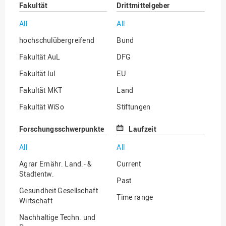
Fakultät
Drittmittelgeber
All
All
hochschulübergreifend
Bund
Fakultät AuL
DFG
Fakultät IuI
EU
Fakultät MKT
Land
Fakultät WiSo
Stiftungen
Institut für Musik
Sonstige
Forschungsschwerpunkte
Laufzeit
All
All
Agrar Ernähr. Land.- &
Current
Stadtentw.
Past
Gesundheit Gesellschaft
Time range
Wirtschaft
Nachhaltige Techn. und