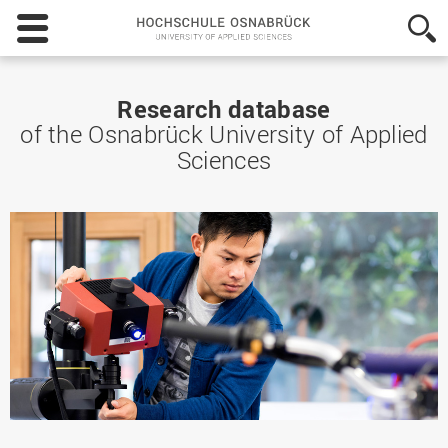
Hochschule
Osnabrück
-
University
of
Research database
Applied
of the Osnabrück University of Applied
Sciences
Sciences