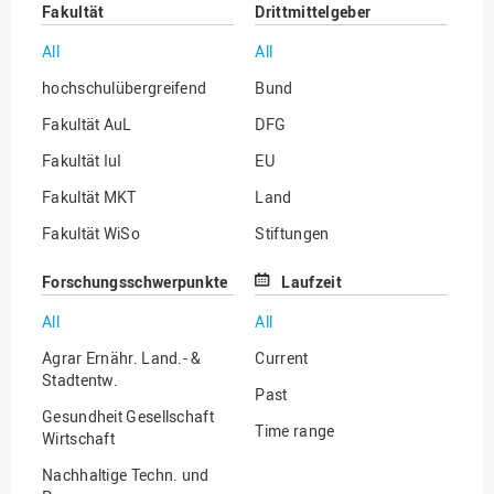
Fakultät
Drittmittelgeber
All
All
hochschulübergreifend
Bund
Fakultät AuL
DFG
Fakultät IuI
EU
Fakultät MKT
Land
Fakultät WiSo
Stiftungen
Institut für Musik
Sonstige
Forschungsschwerpunkte
Laufzeit
All
All
Agrar Ernähr. Land.- &
Current
Stadtentw.
Past
Gesundheit Gesellschaft
Time range
Wirtschaft
Nachhaltige Techn. und