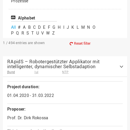
Prozesse
Vielfältiges Forschen
Alphabet
All
#
A
B
C
D
E
F
G
H
I
J
K
L
M
N
O
P
Q
R
S
T
U
V
W
Z
1 / 494
entries are shown
Reset filter
RApidS – Robotergestützter Applikator mit
intelligenter, dynamischer Selbstadaption
Bund
IuI
NTP
Project duration:
01.04.2020 - 31.03.2022
Proposer:
Prof. Dr. Dirk Rokossa