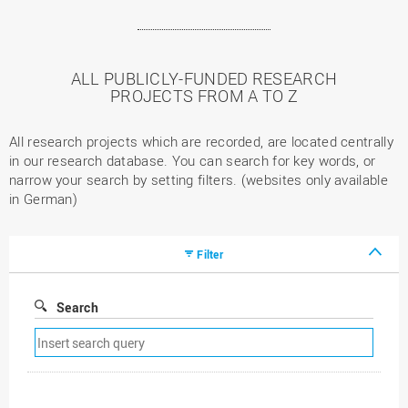
ALL PUBLICLY-FUNDED RESEARCH
PROJECTS FROM A TO Z
All research projects which are recorded, are located centrally
in our research database. You can search for key words, or
narrow your search by setting filters. (websites only available
in German)
Filter
Search
Remove
search
filter