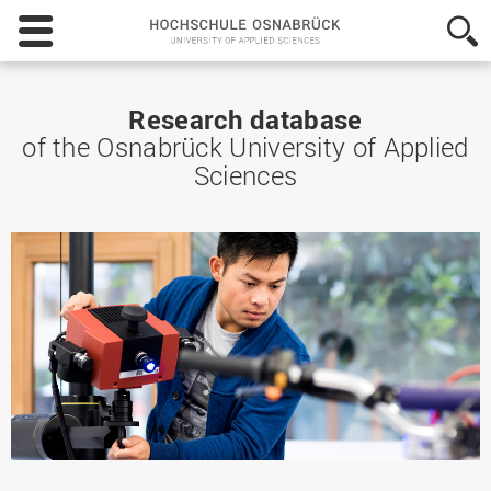
Hochschule
Osnabrück
-
University
of
Research database
Applied
of the Osnabrück University of Applied
Sciences
Sciences