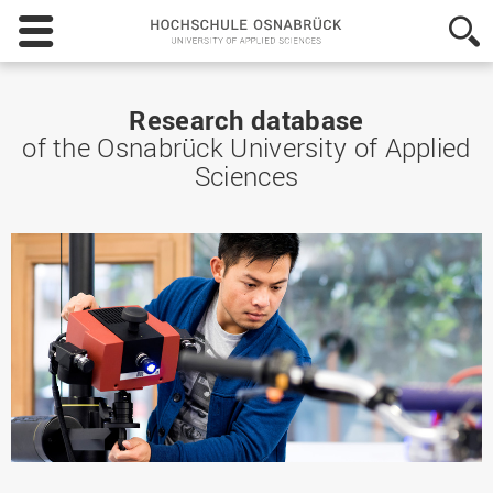
Hochschule
Osnabrück
-
University
of
Research database
Applied
of the Osnabrück University of Applied
Sciences
Sciences