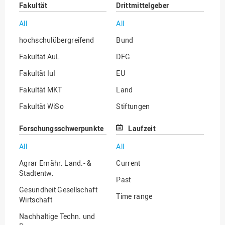
Fakultät
Drittmittelgeber
All
All
hochschulübergreifend
Bund
Fakultät AuL
DFG
Fakultät IuI
EU
Fakultät MKT
Land
Fakultät WiSo
Stiftungen
Institut für Musik
Sonstige
Forschungsschwerpunkte
Laufzeit
All
All
Agrar Ernähr. Land.- &
Current
Stadtentw.
Past
Gesundheit Gesellschaft
Time range
Wirtschaft
Nachhaltige Techn. und