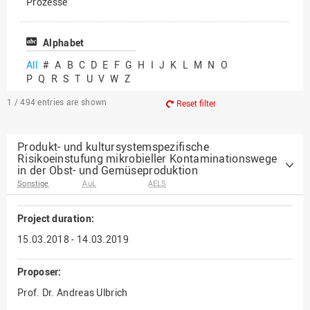
Prozesse
Vielfältiges Forschen
Alphabet
All
#
A
B
C
D
E
F
G
H
I
J
K
L
M
N
O
P
Q
R
S
T
U
V
W
Z
1 / 494
entries are shown
Reset filter
Produkt- und kultursystemspezifische
Risikoeinstufung mikrobieller Kontaminationswege
in der Obst- und Gemüseproduktion
Sonstige
AuL
AELS
Project duration:
15.03.2018 - 14.03.2019
Proposer:
Prof. Dr. Andreas Ulbrich