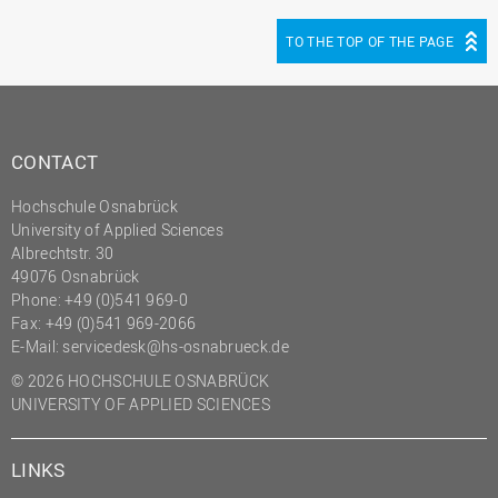
TO THE TOP OF THE PAGE
CONTACT
Hochschule Osnabrück
University of Applied Sciences
Albrechtstr. 30
49076 Osnabrück
Phone: +49 (0)541 969-0
Fax: +49 (0)541 969-2066
E-Mail:
servicedesk@hs-osnabrueck.de
© 2026 HOCHSCHULE OSNABRÜCK
UNIVERSITY OF APPLIED SCIENCES
LINKS