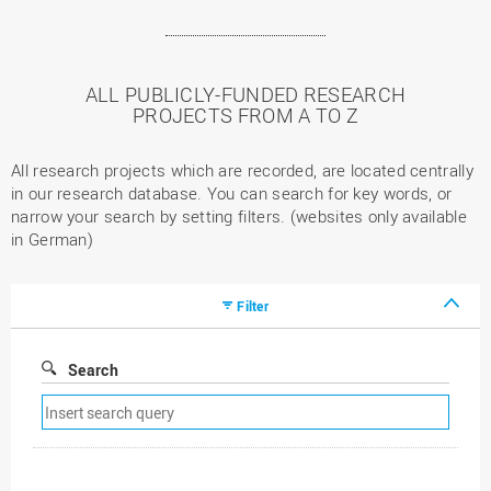
ALL PUBLICLY-FUNDED RESEARCH
PROJECTS FROM A TO Z
All research projects which are recorded, are located centrally
in our research database. You can search for key words, or
narrow your search by setting filters. (websites only available
in German)
Filter
Search
Remove
search
filter