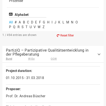
Prozesse
Vielfältiges Forschen
Alphabet
All
#
A
B
C
D
E
F
G
H
I
J
K
L
M
N
O
P
Q
R
S
T
U
V
W
Z
1 / 494
entries are shown
Reset filter
PartiziQ – Partizipative Qualitätsentwicklung in
der Pflegeberatung
Bund
WiSo
GGW
Project duration:
01.10.2015 - 31.03.2018
Proposer:
Prof. Dr. Andreas Büscher