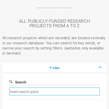
ALL PUBLICLY-FUNDED RESEARCH
PROJECTS FROM A TO Z
All research projects which are recorded, are located centrally
in our research database. You can search for key words, or
narrow your search by setting filters. (websites only available
in German)
Filter
Search
Remove
search
filter