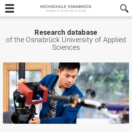
Hochschule
Osnabrück
-
University
of
Research database
Applied
of the Osnabrück University of Applied
Sciences
Sciences