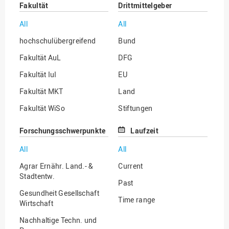
Fakultät
Drittmittelgeber
All
All
hochschulübergreifend
Bund
Fakultät AuL
DFG
Fakultät IuI
EU
Fakultät MKT
Land
Fakultät WiSo
Stiftungen
Institut für Musik
Sonstige
Forschungsschwerpunkte
Laufzeit
All
All
Agrar Ernähr. Land.- &
Current
Stadtentw.
Past
Gesundheit Gesellschaft
Time range
Wirtschaft
Nachhaltige Techn. und